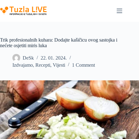
Skip
to
content
Trik profesionalnih kuhara: Dodajte kašičicu ovog sastojka i
nećete osjetiti miris luka
DeSk
22. 01. 2024.
Izdvajamo
,
Recepti
,
Vijesti
1 Comment