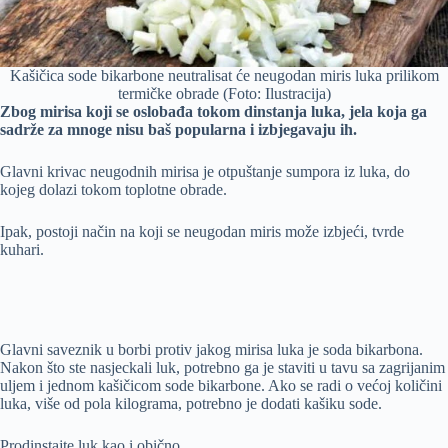
Kašičica sode bikarbone neutralisat će neugodan miris luka prilikom
termičke obrade (Foto: Ilustracija)
Zbog mirisa koji se oslobađa tokom dinstanja luka, jela koja ga
sadrže za mnoge nisu baš popularna i izbjegavaju ih.
Glavni krivac neugodnih mirisa je otpuštanje sumpora iz luka, do
kojeg dolazi tokom toplotne obrade.
Ipak, postoji način na koji se neugodan miris može izbjeći, tvrde
kuhari.
Glavni saveznik u borbi protiv jakog mirisa luka je soda bikarbona.
Nakon što ste nasjeckali luk, potrebno ga je staviti u tavu sa zagrijanim
uljem i jednom kašičicom sode bikarbone. Ako se radi o većoj količini
luka, više od pola kilograma, potrebno je dodati kašiku sode.
Prodinstajte luk kao i obično.