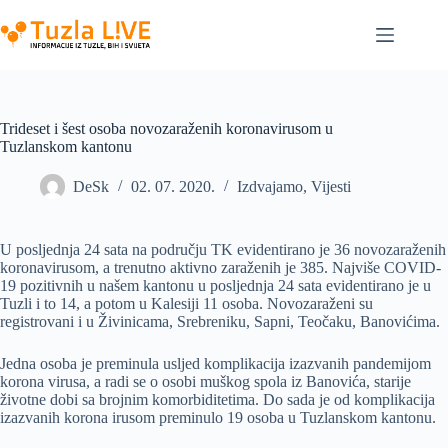
Skip
to
content
Trideset i šest osoba novozaraženih koronavirusom u
Tuzlanskom kantonu
DeSk
02. 07. 2020.
Izdvajamo
,
Vijesti
U posljednja 24 sata na području TK evidentirano je 36 novozaraženih
koronavirusom, a trenutno aktivno zaraženih je 385. Najviše COVID-
19 pozitivnih u našem kantonu u posljednja 24 sata evidentirano je u
Tuzli i to 14, a potom u Kalesiji 11 osoba. Novozaraženi su
registrovani i u Živinicama, Srebreniku, Sapni, Teočaku, Banovićima.
Jedna osoba je preminula usljed komplikacija izazvanih pandemijom
korona virusa, a radi se o osobi muškog spola iz Banovića, starije
životne dobi sa brojnim komorbiditetima. Do sada je od komplikacija
izazvanih korona irusom preminulo 19 osoba u Tuzlanskom kantonu.