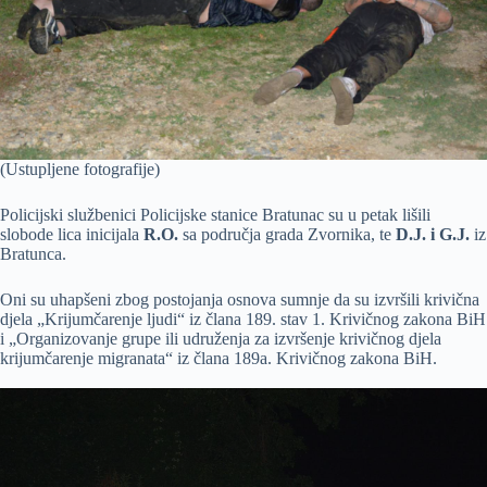
(Ustupljene fotografije)
Policijski službenici Policijske stanice Bratunac su u petak lišili
slobode lica inicijala
R.O.
sa područja grada Zvornika, te
D.J. i G.J.
iz
Bratunca.
Oni su uhapšeni zbog postojanja osnova sumnje da su izvršili krivična
djela „Krijumčarenje ljudi“ iz člana 189. stav 1. Krivičnog zakona BiH
i „Organizovanje grupe ili udruženja za izvršenje krivičnog djela
krijumčarenje migranata“ iz člana 189a. Krivičnog zakona BiH.