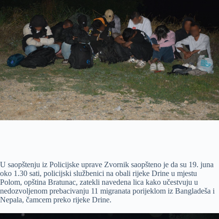
U saopštenju iz Policijske uprave Zvornik saopšteno je da su 19. juna
oko 1.30 sati, policijski službenici na obali rijeke Drine u mjestu
Polom, opština Bratunac, zatekli navedena lica kako učestvuju u
nedozvoljenom prebacivanju 11 migranata porijeklom iz Bangladeša i
Nepala, čamcem preko rijeke Drine.