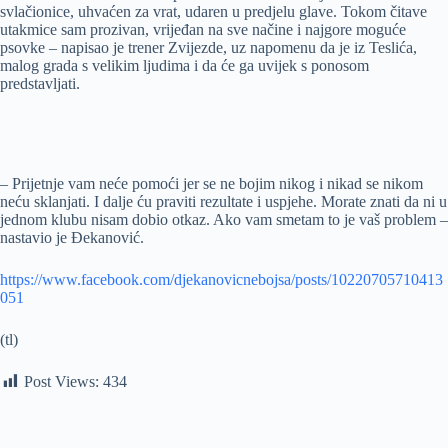
svlačionice, uhvaćen za vrat, udaren u predjelu glave. Tokom čitave
utakmice sam prozivan, vrijeđan na sve načine i najgore moguće
psovke – napisao je trener Zvijezde, uz napomenu da je iz Teslića,
malog grada s velikim ljudima i da će ga uvijek s ponosom
predstavljati.
– Prijetnje vam neće pomoći jer se ne bojim nikog i nikad se nikom
neću sklanjati. I dalje ću praviti rezultate i uspjehe. Morate znati da ni u
jednom klubu nisam dobio otkaz. Ako vam smetam to je vaš problem –
nastavio je Đekanović.
https://www.facebook.com/djekanovicnebojsa/posts/10220705710413
051
(tl)
Post Views:
434