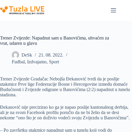
Skip
to
content
Trener Zvijezde: Napadnut sam u Banovićima, uhvaćen za
vrat, udaren u glavu
DeSk
21. 08. 2022.
Fudbal
,
Izdvajamo
,
Sport
Trener Zvijezde Gradačac Nebojša Đekanović tvrdi da je poslije
utakmice Prve lige Fedeeracije Bosne i Hercegovine između domaće
Budućnosti i Zvijezde odigrane u Banovićima (2:2) napadnut u tunelu
stadiona.
Đekanović nije precizirao ko ga je napao poslije kantonalnog derbija,
ali je na svom Facebook profilu poručio da ne bi želio da se desi
nekome “ono što je on doživio vodeći svoju Zvijezdu u Banovićima”.
– Po završetku utakmice napadnut sam u tunelu koji vodi do