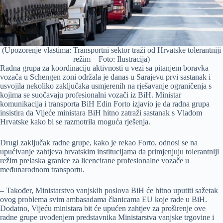
(Upozorenje vlastima: Transportni sektor traži od Hrvatske tolerantniji
režim – Foto: Ilustracija)
Radna grupa za koordinaciju aktivnosti u vezi sa pitanjem boravka
vozača u Schengen zoni održala je danas u Sarajevu prvi sastanak i
usvojila nekoliko zaključaka usmjerenih na rješavanje ograničenja s
kojima se suočavaju profesionalni vozači iz BiH. Ministar
komunikacija i transporta BiH Edin Forto izjavio je da radna grupa
insistira da Vijeće ministara BiH hitno zatraži sastanak s Vladom
Hrvatske kako bi se razmotrila moguća rješenja.
Drugi zaključak radne grupe, kako je rekao Forto, odnosi se na
upućivanje zahtjeva hrvatskim institucijama da primjenjuju tolerantniji
režim prelaska granice za licencirane profesionalne vozače u
međunarodnom transportu.
– Također, Ministarstvo vanjskih poslova BiH će hitno uputiti sažetak
ovog problema svim ambasadama članicama EU koje rade u BiH.
Dodatno, Vijeću ministara bit će upućen zahtjev za proširenje ove
radne grupe uvođenjem predstavnika Ministarstva vanjske trgovine i