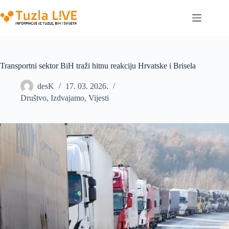
Skip
to
content
Transportni sektor BiH traži hitnu reakciju Hrvatske i Brisela
desK
17. 03. 2026.
Društvo
,
Izdvajamo
,
Vijesti