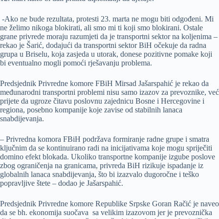
-Ako ne bude rezultata, protesti 23. marta ne mogu biti odgođeni. Mi
ne želimo nikoga blokirati, ali smo mi ti koji smo blokirani. Ostale
grane privrede moraju razumjeti da je transportni sektor na koljenima –
rekao je Šarić, dodajući da transportni sektor BiH očekuje da radna
grupa u Briselu, koja zasjeda u utorak, donese pozitivne pomake koji
bi eventualno mogli pomoći rješavanju problema.
Predsjednik Privredne komore FBiH Mirsad Jašarspahić je rekao da
međunarodni transportni problemi nisu samo izazov za prevoznike, već
prijete da ugroze čitavu poslovnu zajednicu Bosne i Hercegovine i
regiona, posebno kompanije koje zavise od stabilnih lanaca
snabdijevanja.
– Privredna komora FBiH podržava formiranje radne grupe i smatra
ključnim da se kontinuirano radi na inicijativama koje mogu spriječiti
domino efekt blokada. Ukoliko transportne kompanije izgube poslove
zbog ograničenja na granicama, privreda BiH rizikuje ispadanje iz
globalnih lanaca snabdijevanja, što bi izazvalo dugoročne i teško
popravljive štete – dodao je Jašarspahić.
Predsjednik Privredne komore Republike Srpske Goran Račić je naveo
da se bh. ekonomija suočava sa velikim izazovom jer je prevoznička