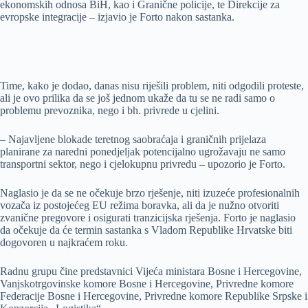
ekonomskih odnosa BiH, kao i Granične policije, te Direkcije za
evropske integracije – izjavio je Forto nakon sastanka.
Time, kako je dodao, danas nisu riješili problem, niti odgodili proteste,
ali je ovo prilika da se još jednom ukaže da tu se ne radi samo o
problemu prevoznika, nego i bh. privrede u cjelini.
– Najavljene blokade teretnog saobraćaja i graničnih prijelaza
planirane za naredni ponedjeljak potencijalno ugrožavaju ne samo
transportni sektor, nego i cjelokupnu privredu – upozorio je Forto.
Naglasio je da se ne očekuje brzo rješenje, niti izuzeće profesionalnih
vozača iz postojećeg EU režima boravka, ali da je nužno otvoriti
zvanične pregovore i osigurati tranzicijska rješenja. Forto je naglasio
da očekuje da će termin sastanka s Vladom Republike Hrvatske biti
dogovoren u najkraćem roku.
Radnu grupu čine predstavnici Vijeća ministara Bosne i Hercegovine,
Vanjskotrgovinske komore Bosne i Hercegovine, Privredne komore
Federacije Bosne i Hercegovine, Privredne komore Republike Srpske i