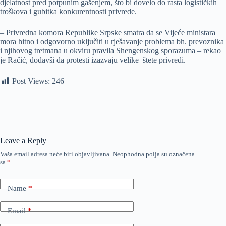
djelatnost pred potpunim gašenjem, što bi dovelo do rasta logističkih
troškova i gubitka konkurentnosti privrede.
– Privredna komora Republike Srpske smatra da se Vijeće ministara
mora hitno i odgovorno uključiti u rješavanje problema bh. prevoznika
i njihovog tretmana u okviru pravila Shengenskog sporazuma – rekao
je Račić, dodavši da protesti izazvaju velike štete privredi.
Post Views:
246
Leave a Reply
Vaša email adresa neće biti objavljivana.
Neophodna polja su označena
sa
*
Name
*
Email
*