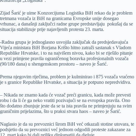
Konzorcija „Logistika“.
Zijad Šarić je uime Konzorcijuma Logistika BiH rekao da je problem
tretmana vozača iz BiH na granicama Evropske unije dosegao
vrhunac, a današnji zaključci radne grupe predstavljaju pokušaj da se
situacija stabilizuje prije najavljenih protesta 23. marta.
-Radna grupa je jednoglasno usvojila zaključak da predsjedavajuća
Vijeća ministara BiH Borjana Krišto hitno zatraži sastanak s Vladom
Republike Hrvatske, i to na najvišem nivou, kako bi se riješilo pitanje
u vezi primjene pravila ograničenog boravka profesionalnih vozača
(90/180 dana) u shengenskom prostoru – naveo je Šarić.
Prema njegovim riječima, problem je kulminirao i 875 vozača vraćeno
je s granice Republike Hrvatske, a situacija je potpuno nepredvidiva.
– Nikada ne znamo kada će vozač preći granicu, kada može prevesti
robu i da li će ga neko vratiti pozivajući se na evropska pravila. Ono
što dodatno zbunjuje jeste da se ta ista pravila ne primjenjuju na svim
graničnim prijelazima, što u praksi stvara haos – naveo je Šarić.
Naglasio je da su prevoznici širom BiH već otkazali stotine utovara, te
podsjetio da su prevoznici već jednom odgodili proteste zakazane za
12. mart kako bi dali priliku diplomatiji da djeluje.