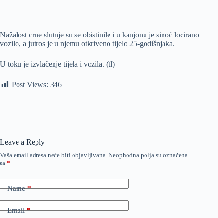
Nažalost crne slutnje su se obistinile i u kanjonu je sinoć locirano
vozilo, a jutros je u njemu otkriveno tijelo 25-godišnjaka.
U toku je izvlačenje tijela i vozila. (tl)
Post Views:
346
Leave a Reply
Vaša email adresa neće biti objavljivana.
Neophodna polja su označena
sa
*
Name
*
Email
*