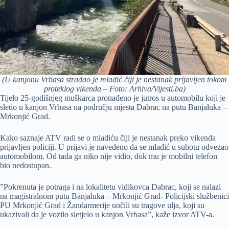
(U kanjonu Vrbasa stradao je mladić čiji je nestanak prijavljen tokom
proteklog vikenda – Foto: Arhiva/Vijesti.ba)
Tijelo 25-godišnjeg muškarca pronađeno je jutros u automobilu koji je
sletio u kanjon Vrbasa na području mjesta Dabrac na putu Banjaluka –
Mrkonjić Grad.
Kako saznaje ATV radi se o mladiću čiji je nestanak preko vikenda
prijavljen policiji. U prijavi je navedeno da se mladić u subotu odvezao
automobilom. Od tada ga niko nije vidio, dok mu je mobilni telefon
bio nedostupan.
”Pokrenuta je potraga i na lokalitetu vidikovca Dabrac, koji se nalazi
na magistralnom putu Banjaluka – Mrkonjić Grad- Policijski službenici
PU Mrkonjić Grad i Žandarmerije uočili su tragove ulja, koji su
ukazivali da je vozilo sletjelo u kanjon Vrbasa”, kaže izvor ATV-a.