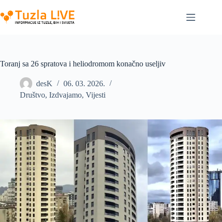
Skip
to
content
Toranj sa 26 spratova i heliodromom konačno useljiv
desK
06. 03. 2026.
Društvo
,
Izdvajamo
,
Vijesti