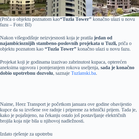
(Priča o objektu poznatom kao
“Tuzla Tower”
konačno ulazi u novu
fazu – Foto: BI)
Nakon višegodišnje neizvjesnosti koja je pratila
jedan od
najambicioznijih stambeno-poslovnih projekata u Tuzli,
priča o
objektu poznatom kao
“Tuzla Tower”
konačno ulazi u novu fazu.
Projekat koji je godinama izazivao zabrinutost kupaca, opterećen
aneksima ugovora i pomjeranjem rokova useljenja,
sada je konačno
dobio upotrebnu dozvolu
, saznaje
Tuzlanski.ba
.
Naime, Heez Transport je početkom januara ove godine obavijestio
kupce da su izvršene sve radnje i pripreme za tehnički prijem. Tada je,
kako je pojašnjeno, na čekanju ostalo još postavljanje električnih
brojila koja nije bila u njihovoj nadležnosti.
Izdato rješenje za upotrebu