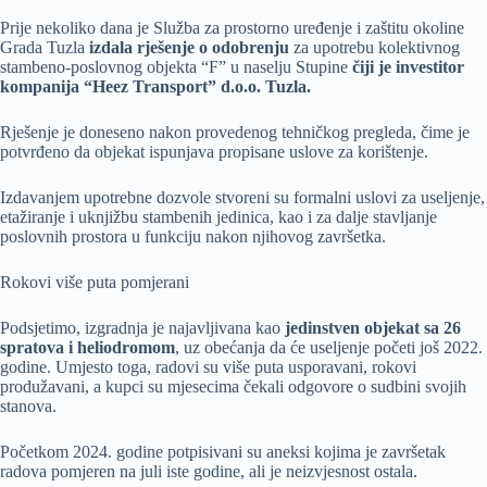
Prije nekoliko dana je Služba za prostorno uređenje i zaštitu okoline
Grada Tuzla
izdala rješenje o odobrenju
za upotrebu kolektivnog
stambeno-poslovnog objekta “F” u naselju Stupine
čiji je investitor
kompanija “Heez Transport” d.o.o. Tuzla.
Rješenje je doneseno nakon provedenog tehničkog pregleda, čime je
potvrđeno da objekat ispunjava propisane uslove za korištenje.
Izdavanjem upotrebne dozvole stvoreni su formalni uslovi za useljenje,
etažiranje i uknjižbu stambenih jedinica, kao i za dalje stavljanje
poslovnih prostora u funkciju nakon njihovog završetka.
Rokovi više puta pomjerani
Podsjetimo, izgradnja je najavljivana kao
jedinstven objekat sa 26
spratova i heliodromom
, uz obećanja da će useljenje početi još 2022.
godine. Umjesto toga, radovi su više puta usporavani, rokovi
produžavani, a kupci su mjesecima čekali odgovore o sudbini svojih
stanova.
Početkom 2024. godine potpisivani su aneksi kojima je završetak
radova pomjeren na juli iste godine, ali je neizvjesnost ostala.