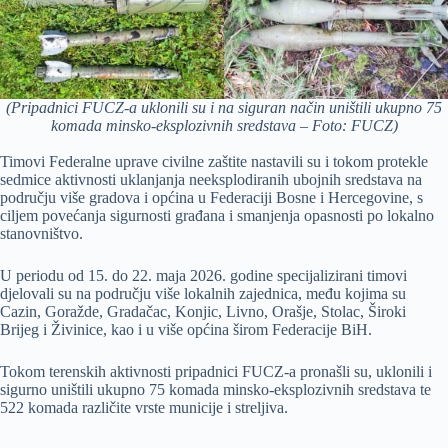
(Pripadnici FUCZ-a uklonili su i na siguran način uništili ukupno 75
komada minsko-eksplozivnih sredstava – Foto: FUCZ)
Timovi Federalne uprave civilne zaštite nastavili su i tokom protekle
sedmice aktivnosti uklanjanja neeksplodiranih ubojnih sredstava na
području više gradova i općina u Federaciji Bosne i Hercegovine, s
ciljem povećanja sigurnosti građana i smanjenja opasnosti po lokalno
stanovništvo.
U periodu od 15. do 22. maja 2026. godine specijalizirani timovi
djelovali su na području više lokalnih zajednica, među kojima su
Cazin, Goražde, Gradačac, Konjic, Livno, Orašje, Stolac, Široki
Brijeg i Živinice, kao i u više općina širom Federacije BiH.
Tokom terenskih aktivnosti pripadnici FUCZ-a pronašli su, uklonili i
sigurno uništili ukupno 75 komada minsko-eksplozivnih sredstava te
522 komada različite vrste municije i streljiva.