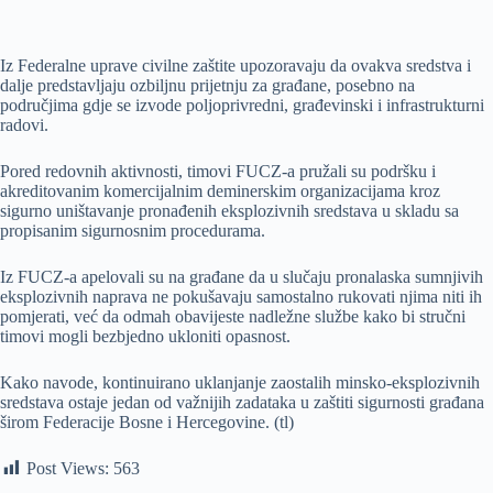
Iz Federalne uprave civilne zaštite upozoravaju da ovakva sredstva i
dalje predstavljaju ozbiljnu prijetnju za građane, posebno na
područjima gdje se izvode poljoprivredni, građevinski i infrastrukturni
radovi.
Pored redovnih aktivnosti, timovi FUCZ-a pružali su podršku i
akreditovanim komercijalnim deminerskim organizacijama kroz
sigurno uništavanje pronađenih eksplozivnih sredstava u skladu sa
propisanim sigurnosnim procedurama.
Iz FUCZ-a apelovali su na građane da u slučaju pronalaska sumnjivih
eksplozivnih naprava ne pokušavaju samostalno rukovati njima niti ih
pomjerati, već da odmah obavijeste nadležne službe kako bi stručni
timovi mogli bezbjedno ukloniti opasnost.
Kako navode, kontinuirano uklanjanje zaostalih minsko-eksplozivnih
sredstava ostaje jedan od važnijih zadataka u zaštiti sigurnosti građana
širom Federacije Bosne i Hercegovine. (tl)
Post Views:
563