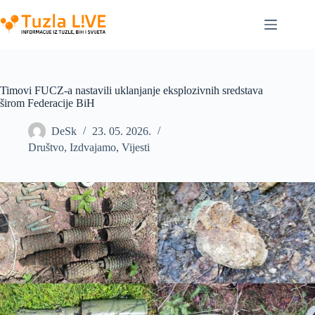
Skip
to
content
Timovi FUCZ-a nastavili uklanjanje eksplozivnih sredstava
širom Federacije BiH
DeSk
23. 05. 2026.
Društvo
,
Izdvajamo
,
Vijesti