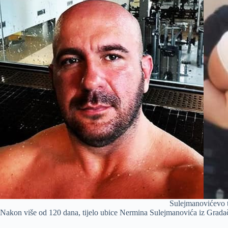
Sulejmanovićevo t
Nakon više od 120 dana, tijelo ubice Nermina Sulejmanovića iz Gradačc