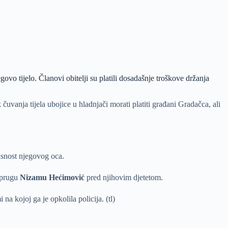
vo tijelo. Članovi obitelji su platili dosadašnje troškove držanja
čuvanja tijela ubojice u hladnjači morati platiti građani Gradačca, ali
asnost njegovog oca.
uprugu
Nizamu Hećimović
pred njihovim djetetom.
na kojoj ga je opkolila policija. (tl)