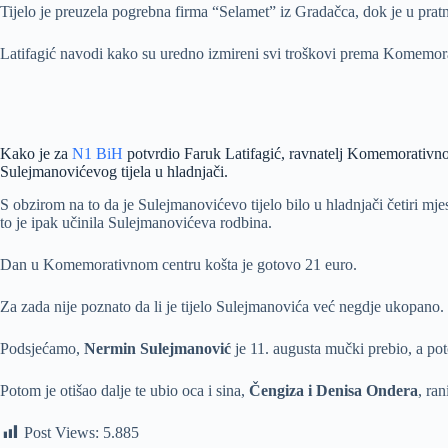
Tijelo je preuzela pogrebna firma “Selamet” iz Gradačca, dok je u pra
Latifagić navodi kako su uredno izmireni svi troškovi prema Komemor
Kako je za
N1 BiH
potvrdio Faruk Latifagić, ravnatelj Komemorativnog 
Sulejmanovićevog tijela u hladnjači.
S obzirom na to da je Sulejmanovićevo tijelo bilo u hladnjači četiri mjes
to je ipak učinila Sulejmanovićeva rodbina.
Dan u Komemorativnom centru košta je gotovo 21 euro.
Za zada nije poznato da li je tijelo Sulejmanovića već negdje ukopano.
Podsjećamo,
Nermin Sulejmanović
je 11. augusta mučki prebio, a p
Potom je otišao dalje te ubio oca i sina,
Čengiza i Denisa Ondera
, ra
Post Views:
5.885