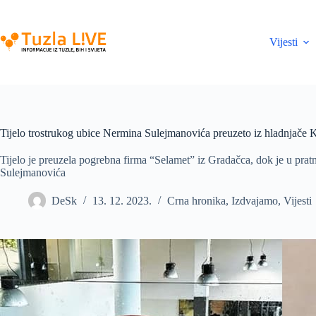
Skip
to
content
Vijesti
Tijelo trostrukog ubice Nermina Sulejmanovića preuzeto iz hladnjače K
Tijelo je preuzela pogrebna firma “Selamet” iz Gradačca, dok je u prat
Sulejmanovića
DeSk
13. 12. 2023.
Crna hronika
,
Izdvajamo
,
Vijesti