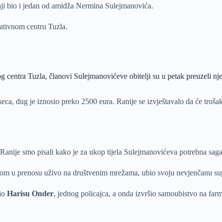
tnji bio i jedan od amidža Nermina Sulejmanovića.
ativnom centru Tuzla.
centra Tuzla, članovi Sulejmanovićeve obitelji su u petak preuzeli njego
eca, dug je iznosio preko 2500 eura. Ranije se izvještavalo da će trošak 
 Ranije smo pisali kako je za ukop tijela Sulejmanovićeva potrebna sag
otom u prenosu uživo na društvenim mrežama, ubio svoju nevjenčanu s
nio
Harisu Onder
, jednog policajca, a onda izvršio samoubistvo na farmi 