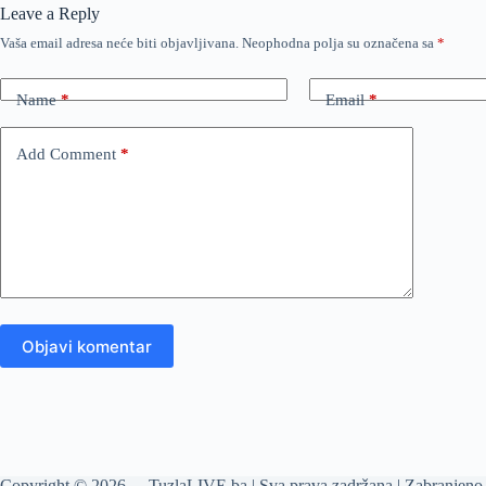
Leave a Reply
Vaša email adresa neće biti objavljivana.
Neophodna polja su označena sa
*
Name
*
Email
*
Add Comment
*
Objavi komentar
Copyright © 2026 - TuzlaLIVE.ba | Sva prava zadržana | Zabranjeno 