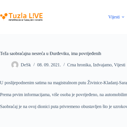
Skip
to
content
Vijesti
Teža saobraćajna nesreća u Đurđeviku, ima povrijeđenih
DeSk
08. 09. 2021.
Crna hronika
,
Izdvajamo
,
Vijesti
U poslijepodnenim satima na magistralnom putu Živinice-Kladanj-Saraj
Prema prvim informacijama, više osoba je povrijeđeno, na automobilima 
Saobraćaj je na ovoj dionici puta privremeno obustavljen što je uzroko