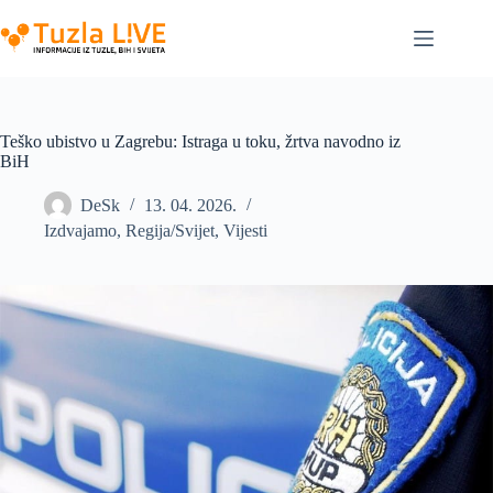
Skip
to
content
Teško ubistvo u Zagrebu: Istraga u toku, žrtva navodno iz
BiH
DeSk
13. 04. 2026.
Izdvajamo
,
Regija/Svijet
,
Vijesti