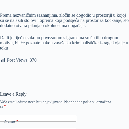
Prema nezvaničnim saznanjima, zločin se dogodio u prostoriji u kojoj
su se nalazili stolovi i oprema koja podsjeća na prostor za kockanje, što
dodatno otvara pitanja o okolnostima događaja.
Da li je riječ o sukobu povezanom s igrama na sreću ili o drugom
motivu, bit će poznato nakon završetka kriminalističke istrage koja je u
toku
Post Views:
370
Leave a Reply
Vaša email adresa neće biti objavljivana.
Neophodna polja su označena
sa
*
Name
*