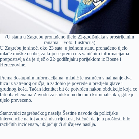
(U stanu u Zagrebu pronađeno tijelo 22-godišnjaka s prostrijelnim
ranama – Foto: Ilustracija)
U Zagrebu je sinoć, oko 23 sata, u jednom stanu pronađeno tijelo
mlađe muške osobe, za koju se prema nezvaničnim informacijama
pretpostavlja da je riječ o 22-godišnjaku porijeklom iz Bosne i
Hercegovine.
Prema dostupnim informacijama, mladić je usmrćen s najmanje dva
hica iz vatrenog oružja, a zadobio je povrede u predjelu glave i
grudnog koša. Tačan identitet bit će potvrđen nakon obdukcije koja će
biti obavljena na Zavodu za sudsku medicinu i kriminalistiku, gdje je
tijelo prevezeno.
Stanovnici zagrebačkog naselja Šestine navode da policijske
intervencije na toj adresi nisu rijetkost, ističući da je u prošlosti bilo
različitih incidenata, uključujući slučajeve nasilja.