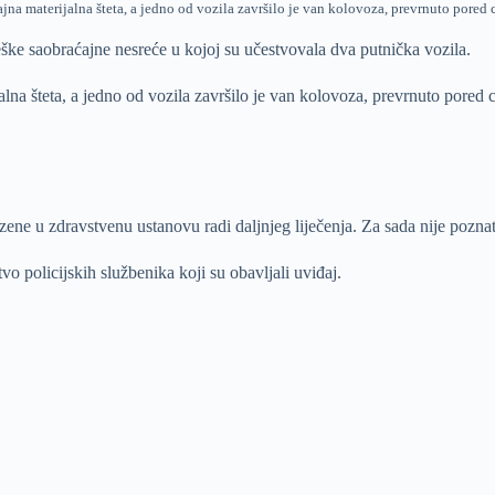
jna materijalna šteta, a jedno od vozila završilo je van kolovoza, prevrnuto pored
ške saobraćajne nesreće u kojoj su učestvovala dva putnička vozila.
a šteta, a jedno od vozila završilo je van kolovoza, prevrnuto pored ce
ne u zdravstvenu ustanovu radi daljnjeg liječenja. Za sada nije poznat
vo policijskih službenika koji su obavljali uviđaj.