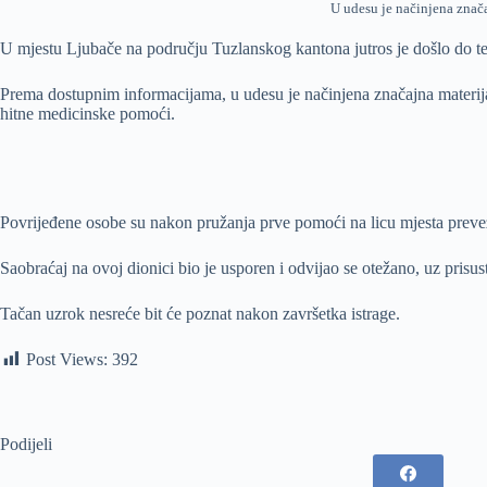
U udesu je načinjena znača
U mjestu Ljubače na području Tuzlanskog kantona jutros je došlo do te
Prema dostupnim informacijama, u udesu je načinjena značajna materijaln
hitne medicinske pomoći.
Povrijeđene osobe su nakon pružanja prve pomoći na licu mjesta preveze
Saobraćaj na ovoj dionici bio je usporen i odvijao se otežano, uz prisust
Tačan uzrok nesreće bit će poznat nakon završetka istrage.
Post Views:
392
Podijeli