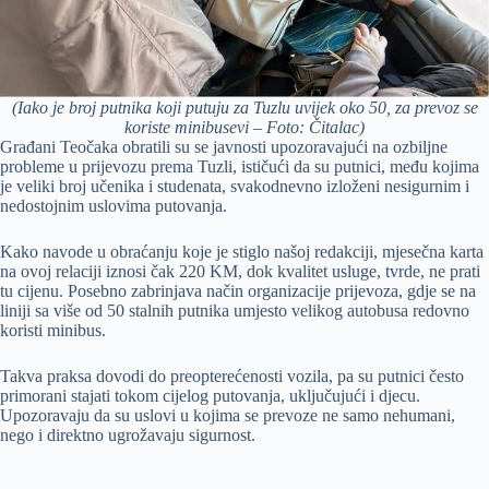
(Iako je broj putnika koji putuju za Tuzlu uvijek oko 50, za prevoz se
koriste minibusevi – Foto: Čitalac)
Građani Teočaka obratili su se javnosti upozoravajući na ozbiljne
probleme u prijevozu prema Tuzli, ističući da su putnici, među kojima
je veliki broj učenika i studenata, svakodnevno izloženi nesigurnim i
nedostojnim uslovima putovanja.
Kako navode u obraćanju koje je stiglo našoj redakciji, mjesečna karta
na ovoj relaciji iznosi čak 220 KM, dok kvalitet usluge, tvrde, ne prati
tu cijenu. Posebno zabrinjava način organizacije prijevoza, gdje se na
liniji sa više od 50 stalnih putnika umjesto velikog autobusa redovno
koristi minibus.
Takva praksa dovodi do preopterećenosti vozila, pa su putnici često
primorani stajati tokom cijelog putovanja, uključujući i djecu.
Upozoravaju da su uslovi u kojima se prevoze ne samo nehumani,
nego i direktno ugrožavaju sigurnost.