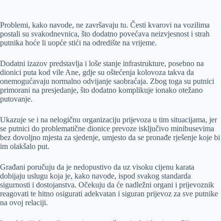
Problemi, kako navode, ne završavaju tu. Česti kvarovi na vozilima
postali su svakodnevnica, što dodatno povećava neizvjesnost i strah
putnika hoće li uopće stići na odredište na vrijeme.
Dodatni izazov predstavlja i loše stanje infrastrukture, posebno na
dionici puta kod vile Ane, gdje su oštećenja kolovoza takva da
onemogućavaju normalno odvijanje saobraćaja. Zbog toga su putnici
primorani na presjedanje, što dodatno komplikuje ionako otežano
putovanje.
Ukazuje se i na nelogičnu organizaciju prijevoza u tim situacijama, jer
se putnici do problematične dionice prevoze isključivo minibusevima
bez dovoljno mjesta za sjedenje, umjesto da se pronađe rješenje koje bi
im olakšalo put.
Građani poručuju da je nedopustivo da uz visoku cijenu karata
dobijaju uslugu koja je, kako navode, ispod svakog standarda
sigurnosti i dostojanstva. Očekuju da će nadležni organi i prijevoznik
reagovati te hitno osigurati adekvatan i siguran prijevoz za sve putnike
na ovoj relaciji.