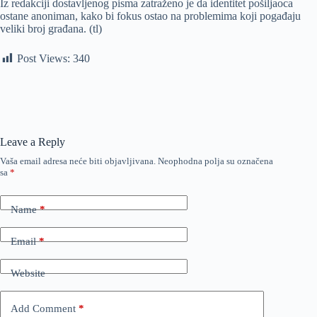
Iz redakciji dostavljenog pisma zatraženo je da identitet pošiljaoca
ostane anoniman, kako bi fokus ostao na problemima koji pogađaju
veliki broj građana. (tl)
Post Views:
340
Leave a Reply
Vaša email adresa neće biti objavljivana.
Neophodna polja su označena
sa
*
Name
*
Email
*
Website
Add Comment
*