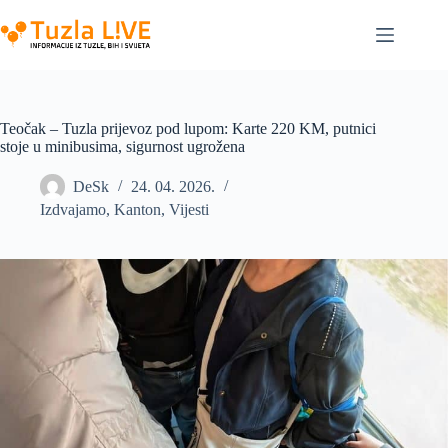
Skip
to
content
Teočak – Tuzla prijevoz pod lupom: Karte 220 KM, putnici
stoje u minibusima, sigurnost ugrožena
DeSk
24. 04. 2026.
Izdvajamo
,
Kanton
,
Vijesti