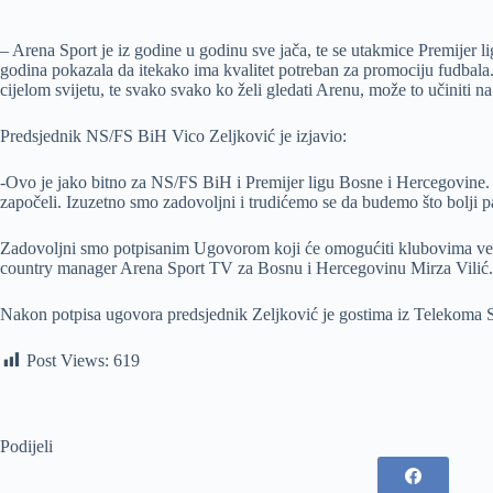
– Arena Sport je iz godine u godinu sve jača, te se utakmice Premijer 
godina pokazala da itekako ima kvalitet potreban za promociju fudbala.
cijelom svijetu, te svako svako ko želi gledati Arenu, može to učiniti
Predsjednik NS/FS BiH Vico Zeljković je izjavio:
-Ovo je jako bitno za NS/FS BiH i Premijer ligu Bosne i Hercegovine. 
započeli. Izuzetno smo zadovoljni i trudićemo se da budemo što bolji pa
Zadovoljni smo potpisanim Ugovorom koji će omogućiti klubovima veću 
country manager Arena Sport TV za Bosnu i Hercegovinu Mirza Vilić.
Nakon potpisa ugovora predsjednik Zeljković je gostima iz Telekoma 
Post Views:
619
Podijeli