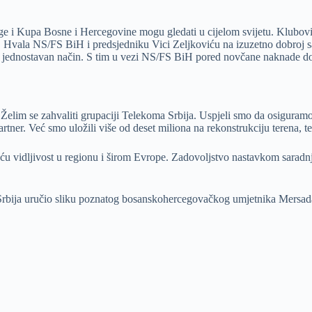
lige i Kupa Bosne i Hercegovine mogu gledati u cijelom svijetu. Klubov
 Hvala NS/FS BiH i predsjedniku Vici Zeljkoviću na izuzetno dobroj sar
 na jednostavan način. S tim u vezi NS/FS BiH pored novčane naknade dob
Želim se zahvaliti grupaciji Telekoma Srbija. Uspjeli smo da osiguramo
rtner. Već smo uložili više od deset miliona na rekonstrukciju terena, 
vidljivost u regionu i širom Evrope. Zadovoljstvo nastavkom saradnje
Srbija uručio sliku poznatog bosanskohercegovačkog umjetnika Mersada