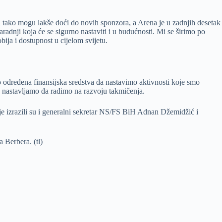
i tako mogu lakše doći do novih sponzora, a Arena je u zadnjih desetak
adnji koja će se sigurno nastaviti i u budućnosti. Mi se širimo po
ija i dostupnost u cijelom svijetu.
 određena finansijska sredstva da nastavimo aktivnosti koje smo
te nastavljamo da radimo na razvoju takmičenja.
 izrazili su i generalni sekretar NS/FS BiH Adnan Džemidžić i
 Berbera. (tl)