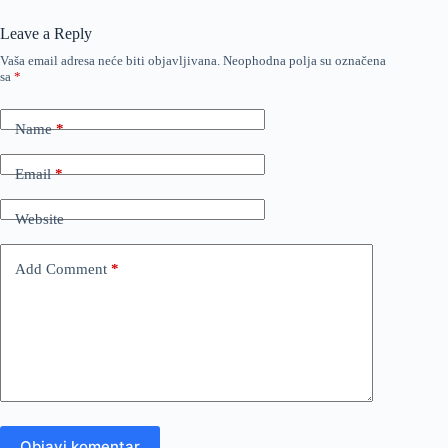
Leave a Reply
Vaša email adresa neće biti objavljivana.
Neophodna polja su označena
sa
*
Name
*
Email
*
Website
Add Comment
*
Objavi komentar