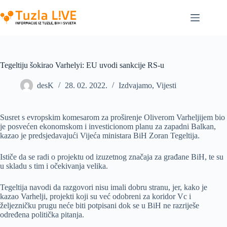
Skip
to
content
Tegeltiju šokirao Varhelyi: EU uvodi sankcije RS-u
desK
28. 02. 2022.
Izdvajamo
,
Vijesti
Susret s evropskim komesarom za proširenje Oliverom Varheljijem bio
je posvećen ekonomskom i investicionom planu za zapadni Balkan,
kazao je predsjedavajući Vijeća ministara BiH Zoran Tegeltija.
Ističe da se radi o projektu od izuzetnog značaja za građane BiH, te su
u skladu s tim i očekivanja velika.
Tegeltija navodi da razgovori nisu imali dobru stranu, jer, kako je
kazao Varhelji, projekti koji su već odobreni za koridor Vc i
željezničku prugu neće biti potpisani dok se u BiH ne razriješe
određena politička pitanja.