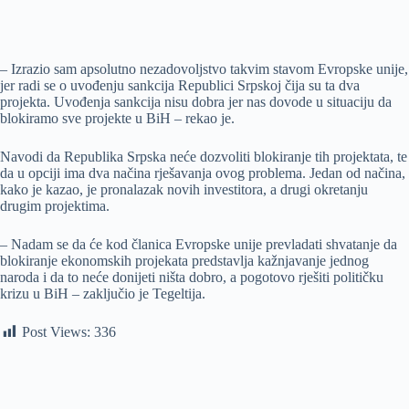
– Izrazio sam apsolutno nezadovoljstvo takvim stavom Evropske unije,
jer radi se o uvođenju sankcija Republici Srpskoj čija su ta dva
projekta. Uvođenja sankcija nisu dobra jer nas dovode u situaciju da
blokiramo sve projekte u BiH – rekao je.
Navodi da Republika Srpska neće dozvoliti blokiranje tih projektata, te
da u opciji ima dva načina rješavanja ovog problema. Jedan od načina,
kako je kazao, je pronalazak novih investitora, a drugi okretanju
drugim projektima.
– Nadam se da će kod članica Evropske unije prevladati shvatanje da
blokiranje ekonomskih projekata predstavlja kažnjavanje jednog
naroda i da to neće donijeti ništa dobro, a pogotovo rješiti političku
krizu u BiH – zaključio je Tegeltija.
Post Views:
336