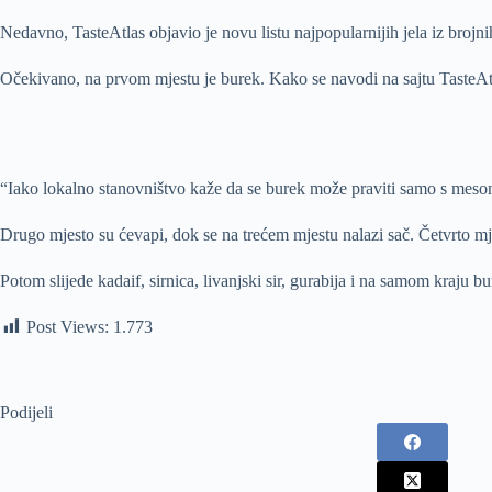
Nedavno, TasteAtlas objavio je novu listu najpopularnijih jela iz brojni
Očekivano, na prvom mjestu je burek. Kako se navodi na sajtu TasteAtla
“Iako lokalno stanovništvo kaže da se burek može praviti samo s mesom, 
Drugo mjesto su ćevapi, dok se na trećem mjestu nalazi sač. Četvrto mje
Potom slijede kadaif, sirnica, livanjski sir, gurabija i na samom kraju bur
Post Views:
1.773
Podijeli