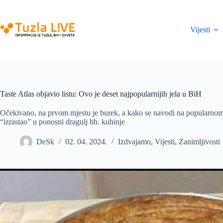
Skip
to
content
Vijesti
Taste Atlas objavio listu: Ovo je deset najpopularnijih jela u BiH
Očekivano, na prvom mjestu je burek, a kako se navodi na popularnom 
“izrastao” u ponosni dragulj bh. kuhinje
DeSk
02. 04. 2024.
Izdvajamo
,
Vijesti
,
Zanimljivosti