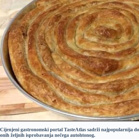
Cijenjeni gastronomski portal TasteAtlas sadrži najpopularnija dom
onih željnih isprobavanja nečega autohtonog.