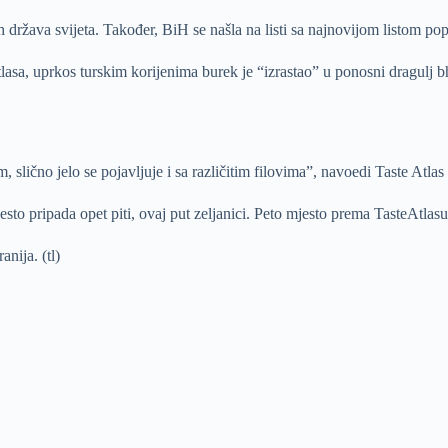
h država svijeta. Također, BiH se našla na listi sa najnovijom listom pop
sa, uprkos turskim korijenima burek je “izrastao” u ponosni dragulj bh
slično jelo se pojavljuje i sa različitim filovima”, navoedi Taste Atlas
sto pripada opet piti, ovaj put zeljanici. Peto mjesto prema TasteAtlasu
anija. (tl)