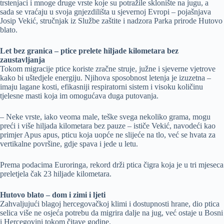
trstenjaci i mnoge druge vrste koje su potražile sklonište na jugu, a
sada se vraćaju u svoja gnjezdilišta u sjevernoj Evropi – pojašnjava
Josip Vekić, stručnjak iz Službe zaštite i nadzora Parka prirode Hutovo
blato.
Let bez granica – ptice prelete hiljade kilometara bez
zaustavljanja
Tokom migracije ptice koriste zračne struje, južne i sjeverne vjetrove
kako bi uštedjele energiju. Njihova sposobnost letenja je izuzetna –
imaju lagane kosti, efikasniji respiratorni sistem i visoku količinu
tjelesne masti koja im omogućava duga putovanja.
– Neke vrste, iako veoma male, teške svega nekoliko grama, mogu
preći i više hiljada kilometara bez pauze – ističe Vekić, navodeći kao
primjer Apus apus, pticu koja uopće ne slijeće na tlo, već se hvata za
vertikalne površine, gdje spava i jede u letu.
Prema podacima Euroringa, rekord drži ptica čigra koja je u tri mjeseca
preletjela čak 23 hiljade kilometara.
Hutovo blato – dom i zimi i ljeti
Zahvaljujući blagoj hercegovačkoj klimi i dostupnosti hrane, dio ptica
selica više ne osjeća potrebu da migrira dalje na jug, već ostaje u Bosni
i Hercegovini tokom čitave godine.