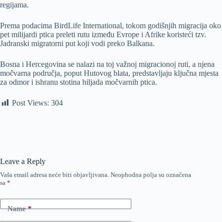
regijama.
Prema podacima BirdLife International, tokom godišnjih migracija oko
pet milijardi ptica preleti rutu između Evrope i Afrike koristeći tzv.
Jadranski migratorni put koji vodi preko Balkana.
Bosna i Hercegovina se nalazi na toj važnoj migracionoj ruti, a njena
močvarna područja, poput Hutovog blata, predstavljaju ključna mjesta
za odmor i ishranu stotina hiljada močvarnih ptica.
Post Views:
304
Leave a Reply
Vaša email adresa neće biti objavljivana.
Neophodna polja su označena
sa
*
Name
*