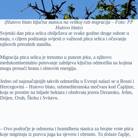
(Hutovo blato ključna stanica na velikoj ruti migracija – Foto: PP
Hutovo blato)
Svjetski dan ptica selica obilježava se svake godine druge subote u
maju, s ciljem podizanja svijesti o važnosti ptica selica i očuvanju
njihovih prirodnih staništa.
Migracija ptica selica je trenutno u punom jeku, a njihovo
međukontinentalno putovanje zahtijeva ključna odmorišta na kojima
mogu pronaći hranu i obnoviti energiju.
Jedno od najznačajnijih takvih odmorišta u Evropi nalazi se u Bosni i
Hercegovini – Hutovo blato, submediteranska močvara kod Čapljine,
koja se prostire na hiljade hektara i obuhvata jezera Deransko, Jelim,
Drijen, Orah, Škrku i Svitavu.
– Ovo područje je odmorna i hranidbena stanica za brojne vrste ptica
koje migriraju iz pravca juga ka sjeveru i obrnuto. Tu dolaze čaplje,