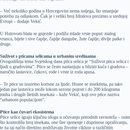
– Već nekoliko godina u Hercegovini nema snijega, što smanjuje
potrebu za odlaskom. Čak je i veliki broj ždralova prezimio u srednjoj
Evropi – dodaje Vekić.
U Hutovom blatu se gnjezde i podižu mlade vrste poput: malog
vranca, bijele i sive čaplje, čaplje dangube, žute čaplje, divlje patke i
druge.
Suživot s pticama selicama u urbanim sredinama
Ovogodišnja tema Svjetskog dana ptica selica je “Suživot ptica selica i
ljudi u gradovima”. Ptice se često nastanjuju u blizini kuća i gradova –
naročito lastavice, ćukovi, rode i vrste iz roda apusa.
– Te ptice su izuzetno korisne za ljude. Hrane se insektima, pa tako
jedan par lastavica može tokom sezone pojesti i do 200 kilograma
muha i drugih štetnih insekata – kaže Vekić, koji ove ptice naziva
“urbanom populacijom”.
Ptice kao čuvari ekosistema
Ptice selice igraju ključnu ulogu u očuvanju prirodnih ravnoteža – osim
što kontrolišu broj insekata, one šire sjemenje i doprinose oprašivanju,
te na taj način direktno podržavaju životne cikluse u različitim