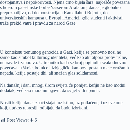
dostojanstva i nepokorivosti. Njena crno-bijela šara, najčešće povezana
s liderom palestinske borbe Yasserom Arafatom, danas je globalno
prepoznatljiva, od demonstracija u Ramallahu i Bejrutu, do
univerzitetskih kampusa u Evropi i Americi, gdje studenti i aktivisti
traže prekid vatre i pravdu za narod Gaze.
U kontekstu trenutnog genocida u Gazi, kefija se ponovno nosi ne
samo kao simbol kulturnog identiteta, već kao akt otpora protiv tišine,
nepravde i zaborava. U trenutku kada se broj poginulih svakodnevno
povećava, a škole, bolnice i izbjeglički kampovi postaju mete oružanih
napada, kefija postaje tihi, ali snažan glas solidarnosti.
Na današnji dan, mnogi širom svijeta će ponijeti kefiju ne kao modni
dodatak, već kao moralnu izjavu: da svijet vidi i pamti.
Nositi kefiju danas znači stajati uz istinu, uz potlačene, i uz sve one
koji, uprkos represiji, odbijaju da budu izbrisani.
Post Views:
446