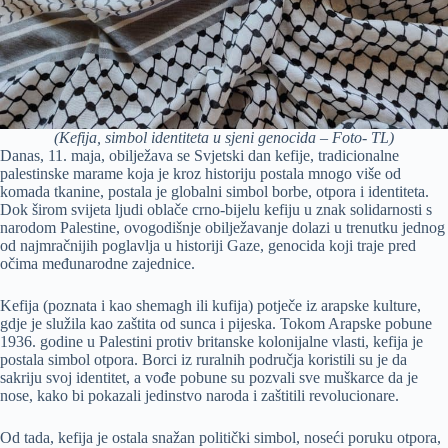
(Kefija, simbol identiteta u sjeni genocida – Foto- TL)
Danas, 11. maja, obilježava se Svjetski dan kefije, tradicionalne
palestinske marame koja je kroz historiju postala mnogo više od
komada tkanine, postala je globalni simbol borbe, otpora i identiteta.
Dok širom svijeta ljudi oblače crno-bijelu kefiju u znak solidarnosti s
narodom Palestine, ovogodišnje obilježavanje dolazi u trenutku jednog
od najmračnijih poglavlja u historiji Gaze, genocida koji traje pred
očima međunarodne zajednice.
Kefija (poznata i kao shemagh ili kufija) potječe iz arapske kulture,
gdje je služila kao zaštita od sunca i pijeska. Tokom Arapske pobune
1936. godine u Palestini protiv britanske kolonijalne vlasti, kefija je
postala simbol otpora. Borci iz ruralnih područja koristili su je da
sakriju svoj identitet, a vođe pobune su pozvali sve muškarce da je
nose, kako bi pokazali jedinstvo naroda i zaštitili revolucionare.
Od tada, kefija je ostala snažan politički simbol, noseći poruku otpora,