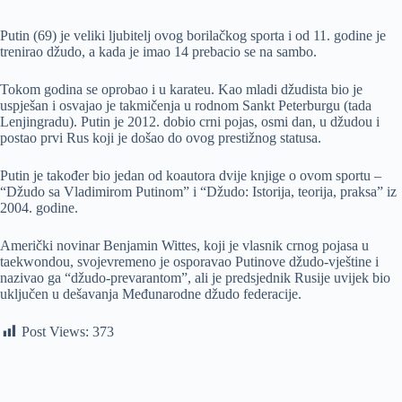
Putin (69) je veliki ljubitelj ovog borilačkog sporta i od 11. godine je
trenirao džudo, a kada je imao 14 prebacio se na sambo.
Tokom godina se oprobao i u karateu. Kao mladi džudista bio je
uspješan i osvajao je takmičenja u rodnom Sankt Peterburgu (tada
Lenjingradu). Putin je 2012. dobio crni pojas, osmi dan, u džudou i
postao prvi Rus koji je došao do ovog prestižnog statusa.
Putin je također bio jedan od koautora dvije knjige o ovom sportu –
“Džudo sa Vladimirom Putinom” i “Džudo: Istorija, teorija, praksa” iz
2004. godine.
Američki novinar Benjamin Wittes, koji je vlasnik crnog pojasa u
taekwondou, svojevremeno je osporavao Putinove džudo-vještine i
nazivao ga “džudo-prevarantom”, ali je predsjednik Rusije uvijek bio
uključen u dešavanja Međunarodne džudo federacije.
Post Views:
373