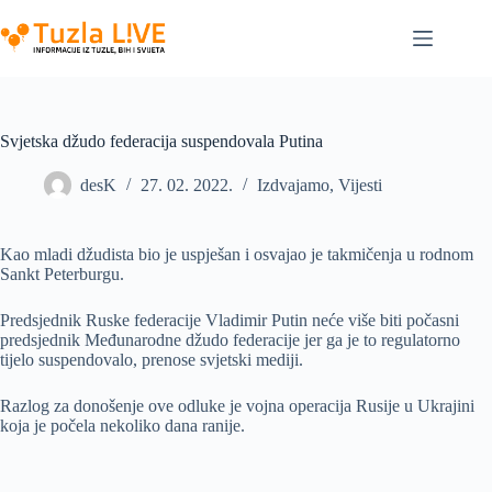
Skip
to
content
Svjetska džudo federacija suspendovala Putina
desK
27. 02. 2022.
Izdvajamo
,
Vijesti
Kao mladi džudista bio je uspješan i osvajao je takmičenja u rodnom
Sankt Peterburgu.
Predsjednik Ruske federacije Vladimir Putin neće više biti počasni
predsjednik Međunarodne džudo federacije jer ga je to regulatorno
tijelo suspendovalo, prenose svjetski mediji.
Razlog za donošenje ove odluke je vojna operacija Rusije u Ukrajini
koja je počela nekoliko dana ranije.