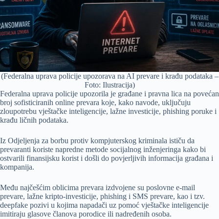
(Federalna uprava policije upozorava na AI prevare i krađu podataka –
Foto: Ilustracija)
Federalna uprava policije upozorila je građane i pravna lica na povećan
broj sofisticiranih online prevara koje, kako navode, uključuju
zloupotrebu vještačke inteligencije, lažne investicije, phishing poruke i
krađu ličnih podataka.
Iz Odjeljenja za borbu protiv kompjuterskog kriminala ističu da
prevaranti koriste napredne metode socijalnog inženjeringa kako bi
ostvarili finansijsku korist i došli do povjerljivih informacija građana i
kompanija.
Među najčešćim oblicima prevara izdvojene su poslovne e-mail
prevare, lažne kripto-investicije, phishing i SMS prevare, kao i tzv.
deepfake pozivi u kojima napadači uz pomoć vještačke inteligencije
imitiraju glasove članova porodice ili nadređenih osoba.