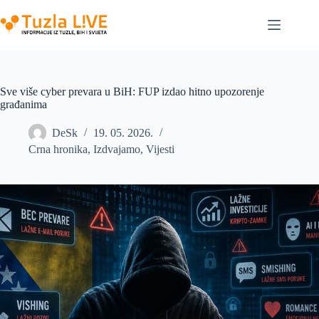
Skip
to
content
Sve više cyber prevara u BiH: FUP izdao hitno upozorenje
građanima
DeSk
19. 05. 2026.
Crna hronika
,
Izdvajamo
,
Vijesti