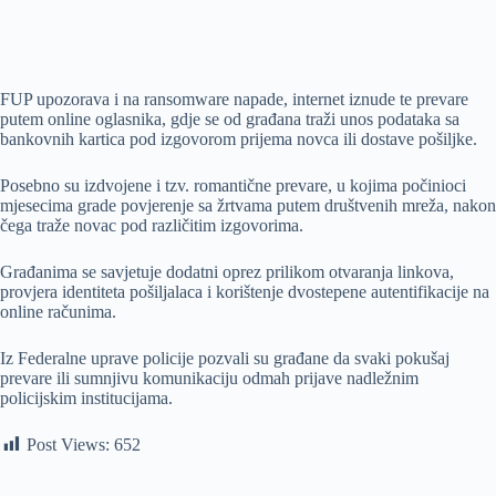
FUP upozorava i na ransomware napade, internet iznude te prevare
putem online oglasnika, gdje se od građana traži unos podataka sa
bankovnih kartica pod izgovorom prijema novca ili dostave pošiljke.
Posebno su izdvojene i tzv. romantične prevare, u kojima počinioci
mjesecima grade povjerenje sa žrtvama putem društvenih mreža, nakon
čega traže novac pod različitim izgovorima.
Građanima se savjetuje dodatni oprez prilikom otvaranja linkova,
provjera identiteta pošiljalaca i korištenje dvostepene autentifikacije na
online računima.
Iz Federalne uprave policije pozvali su građane da svaki pokušaj
prevare ili sumnjivu komunikaciju odmah prijave nadležnim
policijskim institucijama.
Post Views:
652