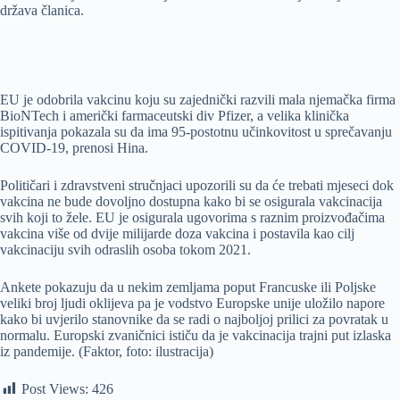
država članica.
EU je odobrila vakcinu koju su zajednički razvili mala njemačka firma
BioNTech i američki farmaceutski div Pfizer, a velika klinička
ispitivanja pokazala su da ima 95-postotnu učinkovitost u sprečavanju
COVID-19, prenosi Hina.
Političari i zdravstveni stručnjaci upozorili su da će trebati mjeseci dok
vakcina ne bude dovoljno dostupna kako bi se osigurala vakcinacija
svih koji to žele. EU je osigurala ugovorima s raznim proizvođačima
vakcina više od dvije milijarde doza vakcina i postavila kao cilj
vakcinaciju svih odraslih osoba tokom 2021.
Ankete pokazuju da u nekim zemljama poput Francuske ili Poljske
veliki broj ljudi oklijeva pa je vodstvo Europske unije uložilo napore
kako bi uvjerilo stanovnike da se radi o najboljoj prilici za povratak u
normalu. Europski zvaničnici ističu da je vakcinacija trajni put izlaska
iz pandemije. (Faktor, foto: ilustracija)
Post Views:
426