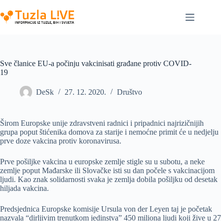
Skip
to
content
Sve članice EU-a počinju vakcinisati građane protiv COVID-
19
DeSk
27. 12. 2020.
Društvo
Širom Europske unije zdravstveni radnici i pripadnici najrizičnijih
grupa poput štićenika domova za starije i nemoćne primit će u nedjelju
prve doze vakcina protiv koronavirusa.
Prve pošiljke vakcina u europske zemlje stigle su u subotu, a neke
zemlje poput Mađarske ili Slovačke isti su dan počele s vakcinacijom
ljudi. Kao znak solidarnosti svaka je zemlja dobila pošiljku od desetak
hiljada vakcina.
Predsjednica Europske komisije Ursula von der Leyen taj je početak
nazvala “dirljivim trenutkom jedinstva” 450 miliona ljudi koji žive u 27