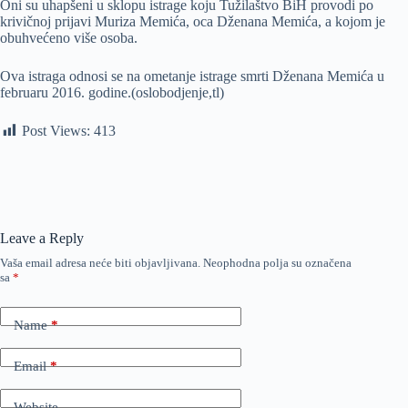
Oni su uhapšeni u sklopu istrage koju Tužilaštvo BiH provodi po
krivičnoj prijavi Muriza Memića, oca Dženana Memića, a kojom je
obuhvećeno više osoba.
Ova istraga odnosi se na ometanje istrage smrti Dženana Memića u
februaru 2016. godine.(oslobodjenje,tl)
Post Views:
413
Leave a Reply
Vaša email adresa neće biti objavljivana.
Neophodna polja su označena
sa
*
Name
*
Email
*
Website