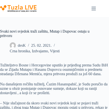
Skip
to
content
Svaki novi svjedok traži zaštitu, Mutap i Dupovac ostaju u
pritvoru
desK
25. 02. 2021.
Crna hronika
,
Izdvajamo
,
Vijesti
Tužiteljstvo Bosne i Hercegovine uputilo je prijedlog prema Sudu BiH
da se Zijadu Mutapu i Hasanu Dupovcu osumnjičenim u predmetu
stradanja Dženana Memića, mjera pritvora produži za još 60 dana.
Na današnjem ročištu tužitelj, Ćazim Hasanspahić, je Sudu poručio da
uzme u obzir postojanje osnovane sumnje, dokaze koji su raniji
dostavljeni , a koji će se proširiti.
– Nije slučajnost da skoro svaki novi svjedok koji se pojavi traži
zaštitu, i zbog toga Mutap i Dupovac moraju ostati u pritvoru, rekao je