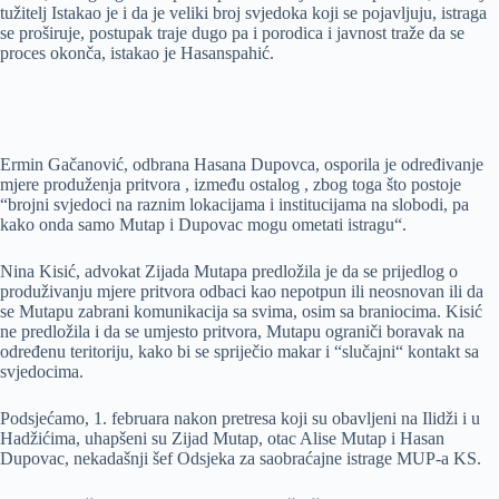
tužitelj Istakao je i da je veliki broj svjedoka koji se pojavljuju, istraga
se proširuje, postupak traje dugo pa i porodica i javnost traže da se
proces okonča, istakao je Hasanspahić.
Ermin Gačanović, odbrana Hasana Dupovca, osporila je određivanje
mjere produženja pritvora , između ostalog , zbog toga što postoje
“brojni svjedoci na raznim lokacijama i institucijama na slobodi, pa
kako onda samo Mutap i Dupovac mogu ometati istragu“.
Nina Kisić, advokat Zijada Mutapa predložila je da se prijedlog o
produživanju mjere pritvora odbaci kao nepotpun ili neosnovan ili da
se Mutapu zabrani komunikacija sa svima, osim sa braniocima. Kisić
ne predložila i da se umjesto pritvora, Mutapu ograniči boravak na
određenu teritoriju, kako bi se spriječio makar i “slučajni“ kontakt sa
svjedocima.
Podsjećamo, 1. februara nakon pretresa koji su obavljeni na Ilidži i u
Hadžićima, uhapšeni su Zijad Mutap, otac Alise Mutap i Hasan
Dupovac, nekadašnji šef Odsjeka za saobraćajne istrage MUP-a KS.