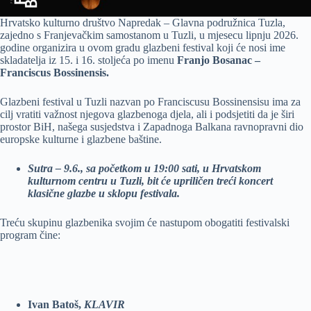
Hrvatsko kulturno društvo Napredak – Glavna podružnica Tuzla,
zajedno s Franjevačkim samostanom u Tuzli, u mjesecu lipnju 2026.
godine organizira u ovom gradu glazbeni festival koji će nosi ime
skladatelja iz 15. i 16. stoljeća po imenu
Franjo Bosanac –
Franciscus Bossinensis.
Glazbeni festival u Tuzli nazvan po Franciscusu Bossinensisu ima za
cilj vratiti važnost njegova glazbenoga djela, ali i podsjetiti da je širi
prostor BiH, našega susjedstva i Zapadnoga Balkana ravnopravni dio
europske kulturne i glazbene baštine.
Sutra – 9.6., sa početkom u 19:00 sati, u Hrvatskom
kulturnom centru u Tuzli, bit će upriličen treći koncert
klasične glazbe u sklopu festivala.
Treću skupinu glazbenika svojim će nastupom obogatiti festivalski
program čine:
Ivan Batoš,
KLAVIR