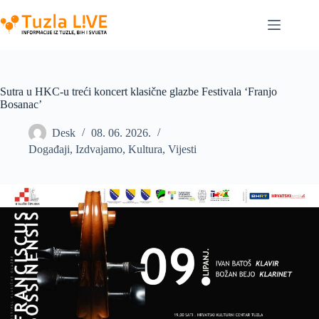
Skip
to
content
Sutra u HKC-u treći koncert klasične glazbe Festivala ‘Franjo
Bosanac’
Desk
08. 06. 2026.
Događaji
,
Izdvajamo
,
Kultura
,
Vijesti