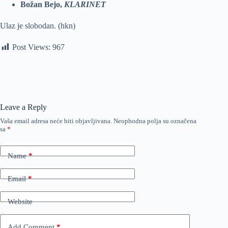
Božan Bejo,
KLARINET
Ulaz je slobodan. (hkn)
Post Views:
967
Leave a Reply
Vaša email adresa neće biti objavljivana.
Neophodna polja su označena
sa
*
Name
*
Email
*
Website
Add Comment
*