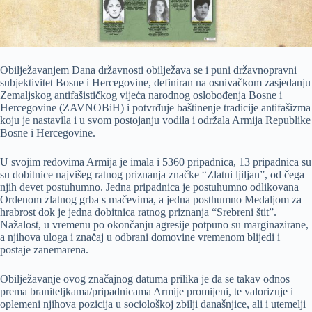
Obilježavanjem Dana državnosti obilježava se i puni državnopravni
subjektivitet Bosne i Hercegovine, definiran na osnivačkom zasjedanju
Zemaljskog antifašističkog vijeća narodnog oslobođenja Bosne i
Hercegovine (ZAVNOBiH) i potvrđuje baštinenje tradicije antifašizma
koju je nastavila i u svom postojanju vodila i održala Armija Republike
Bosne i Hercegovine.
U svojim redovima Armija je imala i 5360 pripadnica, 13 pripadnica su
su dobitnice najvišeg ratnog priznanja značke “Zlatni ljiljan”, od čega
njih devet postuhumno. Jedna pripadnica je postuhumno odlikovana
Ordenom zlatnog grba s mačevima, a jedna posthumno Medaljom za
hrabrost dok je jedna dobitnica ratnog priznanja “Srebreni štit”.
Nažalost, u vremenu po okončanju agresije potpuno su marginazirane,
a njihova uloga i značaj u odbrani domovine vremenom blijedi i
postaje zanemarena.
Obilježavanje ovog značajnog datuma prilika je da se takav odnos
prema braniteljkama/pripadnicama Armije promijeni, te valorizuje i
oplemeni njihova pozicija u sociološkoj zbilji današnjice, ali i utemelji