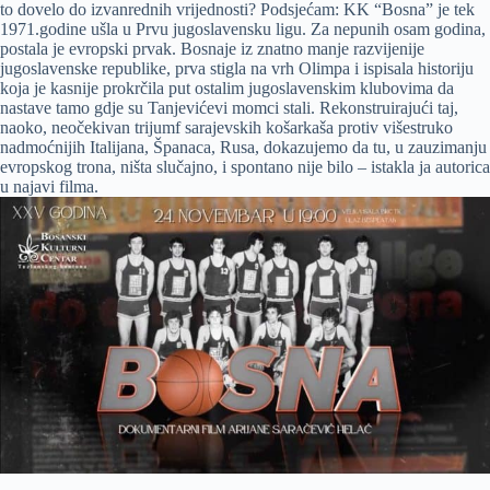
to dovelo do izvanrednih vrijednosti? Podsjećam: KK “Bosna” je tek
1971.godine ušla u Prvu jugoslavensku ligu. Za nepunih osam godina,
postala je evropski prvak. Bosnaje iz znatno manje razvijenije
jugoslavenske republike, prva stigla na vrh Olimpa i ispisala historiju
koja je kasnije prokrčila put ostalim jugoslavenskim klubovima da
nastave tamo gdje su Tanjevićevi momci stali. Rekonstruirajući taj,
naoko, neočekivan trijumf sarajevskih košarkaša protiv višestruko
nadmoćnijih Italijana, Španaca, Rusa, dokazujemo da tu, u zauzimanju
evropskog trona, ništa slučajno, i spontano nije bilo – istakla ja autorica
u najavi filma.