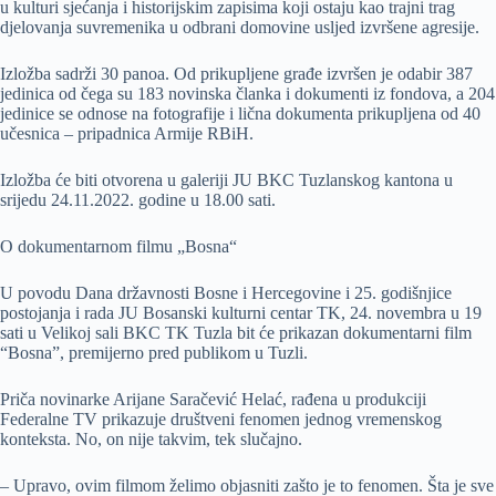
u kulturi sjećanja i historijskim zapisima koji ostaju kao trajni trag
djelovanja suvremenika u odbrani domovine usljed izvršene agresije.
Izložba sadrži 30 panoa. Od prikupljene građe izvršen je odabir 387
jedinica od čega su 183 novinska članka i dokumenti iz fondova, a 204
jedinice se odnose na fotografije i lična dokumenta prikupljena od 40
učesnica – pripadnica Armije RBiH.
Izložba će biti otvorena u galeriji JU BKC Tuzlanskog kantona u
srijedu 24.11.2022. godine u 18.00 sati.
O dokumentarnom filmu „Bosna“
U povodu Dana državnosti Bosne i Hercegovine i 25. godišnjice
postojanja i rada JU Bosanski kulturni centar TK, 24. novembra u 19
sati u Velikoj sali BKC TK Tuzla bit će prikazan dokumentarni film
“Bosna”, premijerno pred publikom u Tuzli.
Priča novinarke Arijane Saračević Helać, rađena u produkciji
Federalne TV prikazuje društveni fenomen jednog vremenskog
konteksta. No, on nije takvim, tek slučajno.
– Upravo, ovim filmom želimo objasniti zašto je to fenomen. Šta je sve