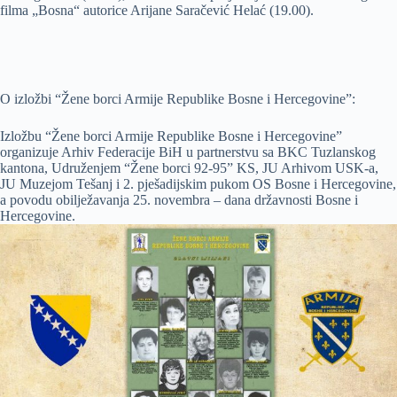
filma „Bosna“ autorice Arijane Saračević Helać (19.00).
O izložbi “Žene borci Armije Republike Bosne i Hercegovine”:
Izložbu “Žene borci Armije Republike Bosne i Hercegovine”
organizuje Arhiv Federacije BiH u partnerstvu sa BKC Tuzlanskog
kantona, Udruženjem “Žene borci 92-95” KS, JU Arhivom USK-a,
JU Muzejom Tešanj i 2. pješadijskim pukom OS Bosne i Hercegovine,
a povodu obilježavanja 25. novembra – dana državnosti Bosne i
Hercegovine.