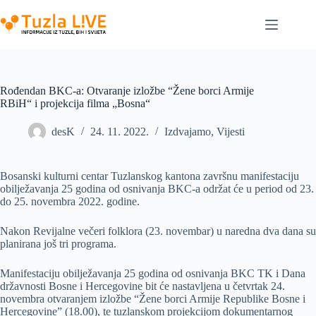
Skip
to
content
Rođendan BKC-a: Otvaranje izložbe “Žene borci Armije
RBiH“ i projekcija filma „Bosna“
desK
24. 11. 2022.
Izdvajamo
,
Vijesti
Bosanski kulturni centar Tuzlanskog kantona završnu manifestaciju
obilježavanja 25 godina od osnivanja BKC-a održat će u period od 23.
do 25. novembra 2022. godine.
Nakon Revijalne večeri folklora (23. novembar) u naredna dva dana su
planirana još tri programa.
Manifestaciju obilježavanja 25 godina od osnivanja BKC TK i Dana
državnosti Bosne i Hercegovine bit će nastavljena u četvrtak 24.
novembra otvaranjem izložbe “Žene borci Armije Republike Bosne i
Hercegovine” (18.00), te tuzlanskom projekcijom dokumentarnog