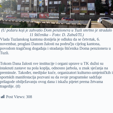
(U požaru koji je zahvatio Dom penzionera u Tuzli smrtno je stradalo
11 štičenika – Foto: D. Zabuš/TL)
Vlada Tuzlanskog kantona donijela je odluku da se četvrtak, 6.
novembar, proglasi Danom žalosti na području cijelog kantona,
povodom tragičnog događaja i stradanja štićenika Doma penzionera u
Tuzli.
Tokom Dana žalosti sve institucije i organi uprave u TK dužni su
istaknuti zastave na pola koplja, odnosno jarbola, u znak sjećanja na
preminule. Također, medijske kuće, organizatori kulturno-umjetničkih i
sportskih manifestacija pozvani su da svoje programske sadržaje
prilagode obilježavanju ovog dana i iskažu pijetet prema žrtvama
tragedije. (tl)
Post Views:
308