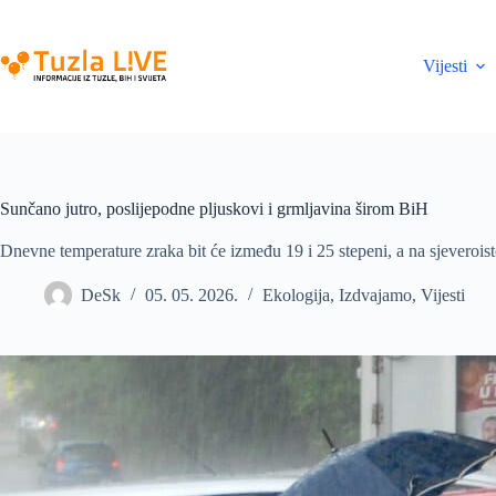
Skip
to
content
Vijesti
Sunčano jutro, poslijepodne pljuskovi i grmljavina širom BiH
Dnevne temperature zraka bit će između 19 i 25 stepeni, a na sjeverois
DeSk
05. 05. 2026.
Ekologija
,
Izdvajamo
,
Vijesti