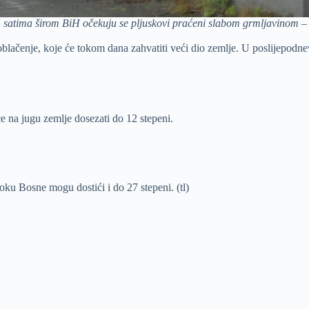
 satima širom BiH očekuju se pljuskovi praćeni slabom grmljavinom – F
aoblačenje, koje će tokom dana zahvatiti veći dio zemlje. U poslijepodn
e na jugu zemlje dosezati do 12 stepeni.
oku Bosne mogu dostići i do 27 stepeni. (tl)