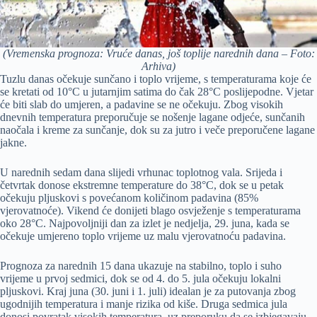
(Vremenska prognoza: Vruće danas, još toplije narednih dana – Foto:
Arhiva)
Tuzlu danas očekuje sunčano i toplo vrijeme, s temperaturama koje će
se kretati od 10°C u jutarnjim satima do čak 28°C poslijepodne. Vjetar
će biti slab do umjeren, a padavine se ne očekuju. Zbog visokih
dnevnih temperatura preporučuje se nošenje lagane odjeće, sunčanih
naočala i kreme za sunčanje, dok su za jutro i veče preporučene lagane
jakne.
U narednih sedam dana slijedi vrhunac toplotnog vala. Srijeda i
četvrtak donose ekstremne temperature do 38°C, dok se u petak
očekuju pljuskovi s povećanom količinom padavina (85%
vjerovatnoće). Vikend će donijeti blago osvježenje s temperaturama
oko 28°C. Najpovoljniji dan za izlet je nedjelja, 29. juna, kada se
očekuje umjereno toplo vrijeme uz malu vjerovatnoću padavina.
Prognoza za narednih 15 dana ukazuje na stabilno, toplo i suho
vrijeme u prvoj sedmici, dok se od 4. do 5. jula očekuju lokalni
pljuskovi. Kraj juna (30. juni i 1. juli) idealan je za putovanja zbog
ugodnijih temperatura i manje rizika od kiše. Druga sedmica jula
donosi povratak visokih temperatura, uz preporuku da se izbjegavaju