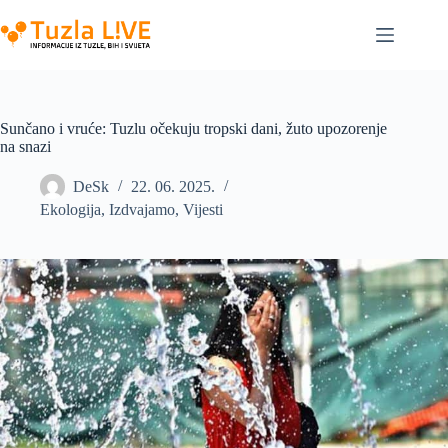
Skip
to
content
Sunčano i vruće: Tuzlu očekuju tropski dani, žuto upozorenje
na snazi
DeSk
22. 06. 2025.
Ekologija
,
Izdvajamo
,
Vijesti