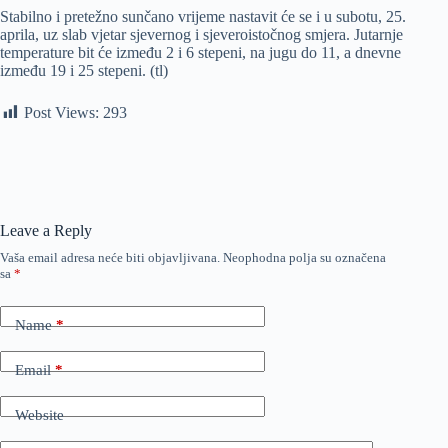
Stabilno i pretežno sunčano vrijeme nastavit će se i u subotu, 25.
aprila, uz slab vjetar sjevernog i sjeveroistočnog smjera. Jutarnje
temperature bit će između 2 i 6 stepeni, na jugu do 11, a dnevne
između 19 i 25 stepeni. (tl)
Post Views:
293
Leave a Reply
Vaša email adresa neće biti objavljivana.
Neophodna polja su označena
sa
*
Name
*
Email
*
Website