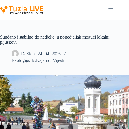
Skip
to
content
Sunčano i stabilno do nedjelje, u ponedjeljak mogući lokalni
pljuskovi
DeSk
24. 04. 2026.
Ekologija
,
Izdvajamo
,
Vijesti