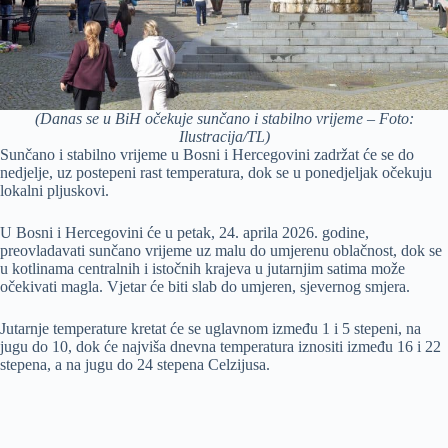
(Danas se u BiH očekuje sunčano i stabilno vrijeme – Foto:
Ilustracija/TL)
Sunčano i stabilno vrijeme u Bosni i Hercegovini zadržat će se do
nedjelje, uz postepeni rast temperatura, dok se u ponedjeljak očekuju
lokalni pljuskovi.
U Bosni i Hercegovini će u petak, 24. aprila 2026. godine,
preovladavati sunčano vrijeme uz malu do umjerenu oblačnost, dok se
u kotlinama centralnih i istočnih krajeva u jutarnjim satima može
očekivati magla. Vjetar će biti slab do umjeren, sjevernog smjera.
Jutarnje temperature kretat će se uglavnom između 1 i 5 stepeni, na
jugu do 10, dok će najviša dnevna temperatura iznositi između 16 i 22
stepena, a na jugu do 24 stepena Celzijusa.