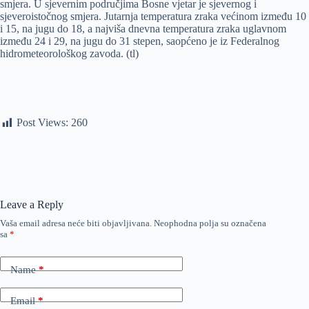
smjera. U sjevernim područjima Bosne vjetar je sjevernog i
sjeveroistočnog smjera. Jutarnja temperatura zraka većinom između 10
i 15, na jugu do 18, a najviša dnevna temperatura zraka uglavnom
između 24 i 29, na jugu do 31 stepen, saopćeno je iz Federalnog
hidrometeorološkog zavoda. (tl)
Post Views:
260
Leave a Reply
Vaša email adresa neće biti objavljivana.
Neophodna polja su označena
sa
*
Name
*
Email
*