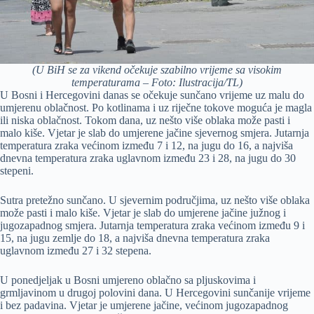
(U BiH se za vikend očekuje szabilno vrijeme sa visokim
temperaturama – Foto: Ilustracija/TL)
U Bosni i Hercegovini danas se očekuje sunčano vrijeme uz malu do
umjerenu oblačnost. Po kotlinama i uz riječne tokove moguća je magla
ili niska oblačnost. Tokom dana, uz nešto više oblaka može pasti i
malo kiše. Vjetar je slab do umjerene jačine sjevernog smjera. Jutarnja
temperatura zraka većinom između 7 i 12, na jugu do 16, a najviša
dnevna temperatura zraka uglavnom između 23 i 28, na jugu do 30
stepeni.
Sutra pretežno sunčano. U sjevernim područjima, uz nešto više oblaka
može pasti i malo kiše. Vjetar je slab do umjerene jačine južnog i
jugozapadnog smjera. Jutarnja temperatura zraka većinom između 9 i
15, na jugu zemlje do 18, a najviša dnevna temperatura zraka
uglavnom između 27 i 32 stepena.
U ponedjeljak u Bosni umjereno oblačno sa pljuskovima i
grmljavinom u drugoj polovini dana. U Hercegovini sunčanije vrijeme
i bez padavina. Vjetar je umjerene jačine, većinom jugozapadnog