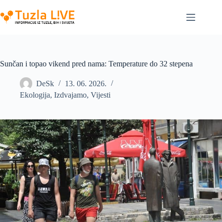
Skip
to
content
Sunčan i topao vikend pred nama: Temperature do 32 stepena
DeSk
13. 06. 2026.
Ekologija
,
Izdvajamo
,
Vijesti