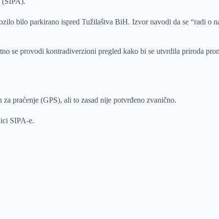
u (SIPA).
vozilo bilo parkirano ispred Tužilaštva BiH. Izvor navodi da se “radi 
utno se provodi kontradiverzioni pregled kako bi se utvrdila priroda pr
 za praćenje (GPS), ali to zasad nije potvrđeno zvanično.
nici SIPA-e.