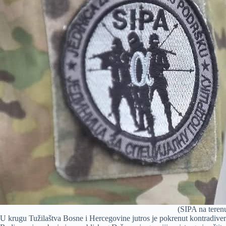
(SIPA na terenu
U krugu Tužilaštva Bosne i Hercegovine jutros je pokrenut kontradiver