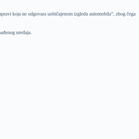
o napravi koja ne odgovara uobičajenom izgledu automobila”, zbog čega
onađenog uređaja.