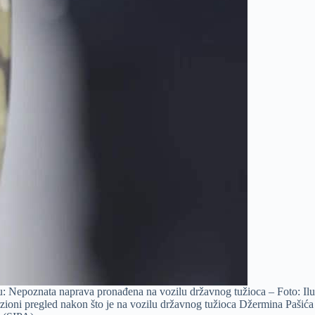
: Nepoznata naprava pronađena na vozilu državnog tužioca – Foto: Ilust
zioni pregled nakon što je na vozilu državnog tužioca Džermina Pašića