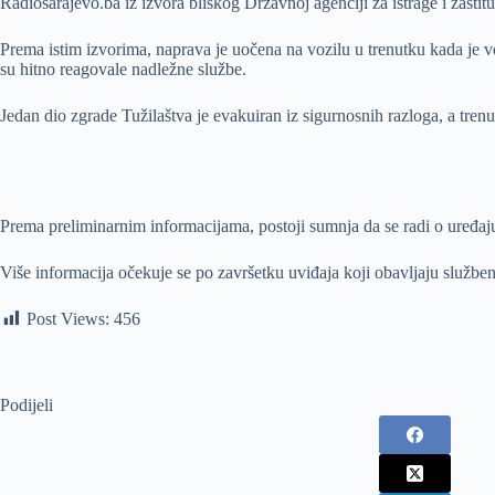
Radiosarajevo.ba iz izvora bliskog Državnoj agenciji za istrage i zaštit
Prema istim izvorima, naprava je uočena na vozilu u trenutku kada je 
su hitno reagovale nadležne službe.
Jedan dio zgrade Tužilaštva je evakuiran iz sigurnosnih razloga, a tren
Prema preliminarnim informacijama, postoji sumnja da se radi o uređaju
Više informacija očekuje se po završetku uviđaja koji obavljaju službe
Post Views:
456
Podijeli