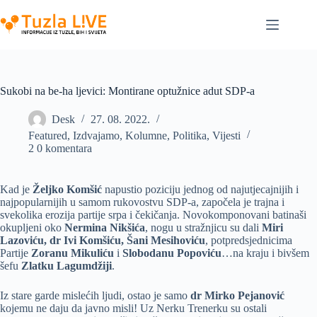
Skip
to
content
Sukobi na be-ha ljevici: Montirane optužnice adut SDP-a
Desk
27. 08. 2022.
Featured
,
Izdvajamo
,
Kolumne
,
Politika
,
Vijesti
2 0 komentara
Kad je
Željko Komšić
napustio poziciju jednog od najutjecajnijih i
najpopularnijih u samom rukovostvu SDP-a, započela je trajna i
svekolika erozija partije srpa i čekičanja. Novokomponovani batinaši
okupljeni oko
Nermina Nikšića
, nogu u stražnjicu su dali
Miri
Lazoviću, dr Ivi Komšiću, Šani Mesihoviću
, potpredsjednicima
Partije
Zoranu Mikuliću
i
Slobodanu Popoviću
…na kraju i bivšem
šefu
Zlatku Lagumdžiji
.
Iz stare garde mislećih ljudi, ostao je samo
dr Mirko Pejanović
kojemu ne daju da javno misli! Uz Nerku Trenerku su ostali