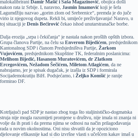
malokalibrirani
Damir Mašić i Saša Magazinović
, obojica došli
nakon rata iz Srbije. I, naravno,
Jasmin Imamović
koji je šefa
Lagumdžiju nazvao „gorim zlom od Srebrenice“, premda je do juče
virio iz njegovog dupeta. Rekli bi, umijeće preživljavanja! Naravo, u
toj situaciji je
Denis Bećirović
čekao ishod unutarstranačke borbe.
Dalja erozija „srpa i čekičanja“ je nastala nakon prošlih opštih izbora.
Grupa članova Partije, na čelu sa
Enverom Bijedićem
, predsjednikom
Kantonalnog SDP i članom Predsjedništva Partije,
Žarkom
Vujovićem
, predsjednikom Skupštine TK, federalnim poslanicima:
Melihom Bijedić, Hasanom Muratovićem, dr Zlatkom
Ercegovićem, Nežadom Šečićem, Miletom Atlagićem
, da ne
nabrajamo, jer je spisak dugačak, je izašla iz SDP i formirala
Socijademokratiju BiH. Podsjećamo, i
Željko Komšić
je ranije
formirao DF.
Kotrljajući pad SDP je nastao zbog toga što staljinističko-dogmatska
struja nije mogla razumijeti promjene u društvu, nije imala ni znanja ni
volje da ih prati i da prema njima se odnosi na način prilagođavanja
rada u novim okolnostima. Oni nisu shvatili da je opoziciono
djelovanje efikasnije kad si dio izvršne vlasti s učešćem kakav imaš u