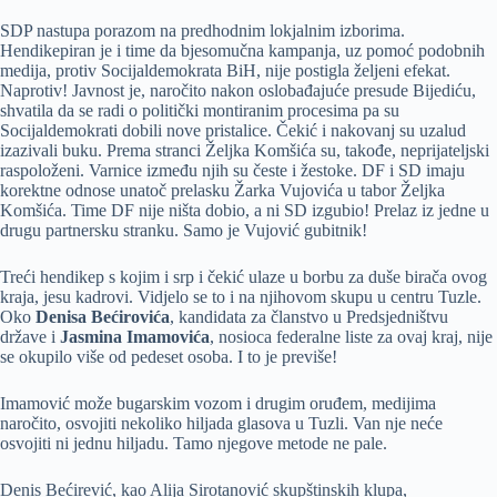
SDP nastupa porazom na predhodnim lokjalnim izborima.
Hendikepiran je i time da bjesomučna kampanja, uz pomoć podobnih
medija, protiv Socijaldemokrata BiH, nije postigla željeni efekat.
Naprotiv! Javnost je, naročito nakon oslobađajuće presude Bijediću,
shvatila da se radi o politički montiranim procesima pa su
Socijaldemokrati dobili nove pristalice. Čekić i nakovanj su uzalud
izazivali buku. Prema stranci Željka Komšića su, takođe, neprijateljski
raspoloženi. Varnice između njih su česte i žestoke. DF i SD imaju
korektne odnose unatoč prelasku Žarka Vujovića u tabor Željka
Komšića. Time DF nije ništa dobio, a ni SD izgubio! Prelaz iz jedne u
drugu partnersku stranku. Samo je Vujović gubitnik!
Treći hendikep s kojim i srp i čekić ulaze u borbu za duše birača ovog
kraja, jesu kadrovi. Vidjelo se to i na njihovom skupu u centru Tuzle.
Oko
Denisa Bećirovića
, kandidata za članstvo u Predsjedništvu
države i
Jasmina Imamovića
, nosioca federalne liste za ovaj kraj, nije
se okupilo više od pedeset osoba. I to je previše!
Imamović može bugarskim vozom i drugim oruđem, medijima
naročito, osvojiti nekoliko hiljada glasova u Tuzli. Van nje neće
osvojiti ni jednu hiljadu. Tamo njegove metode ne pale.
Denis Bećirević, kao Alija Sirotanović skupštinskih klupa,