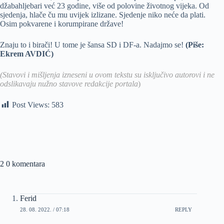
džabahljebari već 23 godine, više od polovine životnog vijeka. Od
sjedenja, hlače ču mu uvijek izlizane. Sjedenje niko neće da plati.
Osim pokvarene i korumpirane države!
Znaju to i birači! U tome je šansa SD i DF-a. Nadajmo se!
(Piše:
Ekrem AVDIĆ)
(Stavovi i mišljenja izneseni u ovom tekstu su isključivo autorovi i ne
odslikavaju nužno stavove redakcije portala
)
Post Views:
583
2 0 komentara
Ferid
28. 08. 2022. / 07:18
REPLY