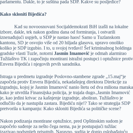
parlamentu. Dakle, to je suština pada SDP. Kakve su posljedice?
Kako skloniti Bijedića?
Kad su novoosnovani Socijaldemokrati BiH izašli na lokalne
izbore, dakle, tek nakon godinu dana od formiranja, i ostvarili
iznenađujući uspjeh, u SDP je nastao haos! Samo u Tuzlanskom
kantonu, SD je osvojio više od 20 hiljada glasova, upravo onoliko
koliko je SDP izgubio. I to, u svojoj tvrđavi! Šef kriminalnog holdinga
gradske vlasti Tuzle, notorni
Jasmin Imamović
je odmah alarmirao
Tužilaštvo TK i započinju montirani istražni postupci i optužnice protiv
Envera Bijedića i njegovih prvih saradnika.
Istraga u predmetu izgradnje Poslovno-stambene zgrade „15.maj“je
započela protiv Envera Bijedića, nekadašnjeg direktora Direkcije za
izgradnju, kojoj je Jasmin Imamović nanio štetu od dva miliona maraka
kako je utvrdila Finansijska policija, je trajala dugo.,Jasmin Imamović
je, kao jedini krivac za kašnjenje izgradnje, aboliran. Tužilaštvo je
odlučilo da je nastupila zastara. Bijediću nije!? Tako se strategija SDP
pretvorila u kampanju: Kako skloniti Bijedića sa političke scene?
Nakon podizanja montirane optužnice, pred Opštinskim sudom je
započelo suđenje za nešto čega nema, pa je postupajući tužilac
izazivao podsmijeh prisutnih. Naravno, sudija je donio oslobađajuću