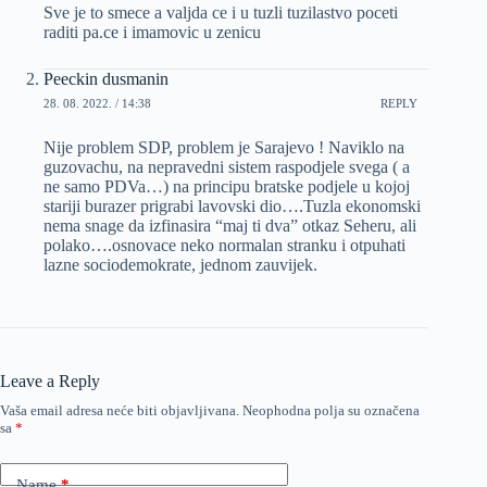
Sve je to smece a valjda ce i u tuzli tuzilastvo poceti
raditi pa.ce i imamovic u zenicu
Peeckin dusmanin
28. 08. 2022. / 14:38
REPLY
Nije problem SDP, problem je Sarajevo ! Naviklo na
guzovachu, na nepravedni sistem raspodjele svega ( a
ne samo PDVa…) na principu bratske podjele u kojoj
stariji burazer prigrabi lavovski dio….Tuzla ekonomski
nema snage da izfinasira “maj ti dva” otkaz Seheru, ali
polako….osnovace neko normalan stranku i otpuhati
lazne sociodemokrate, jednom zauvijek.
Leave a Reply
Vaša email adresa neće biti objavljivana.
Neophodna polja su označena
sa
*
Name
*