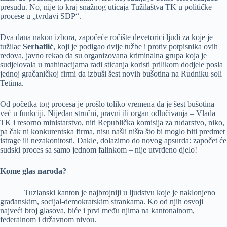
presudu. No, nije to kraj snažnog uticaja Tužilaštva TK u političke
procese u „tvrđavi SDP“.
Dva dana nakon izbora, započeće ročište devetorici ljudi za koje je
tužilac
Serhatlić
, koji je podigao dvije tužbe i protiv potpisnika ovih
redova, javno rekao da su organizovana kriminalna grupa koja je
sudjelovala u mahinacijama radi sticanja koristi prilikom dodjele posla
jednoj gračaničkoj firmi da izbuši šest novih bušotina na Rudniku soli
Tetima.
Od početka tog procesa je prošlo toliko vremena da je šest bušotina
već u funkciji. Nijedan stručni, pravni ili organ odlučivanja – Vlada
TK i resorno ministarstvo, niti Republička komisija za rudarstvo, niko,
pa čak ni konkurentska firma, nisu našli ništa što bi moglo biti predmet
istrage ili nezakonitosti. Dakle, dolazimo do novog apsurda: započet će
sudski proces sa samo jednom falinkom – nije utvrđeno djelo!
Kome glas naroda?
Tuzlanski kanton je najbrojniji u ljudstvu koje je naklonjeno
građanskim, socijal-demokratskim strankama. Ko od njih osvoji
najveći broj glasova, biće i prvi među njima na kantonalnom,
federalnom i državnom nivou.