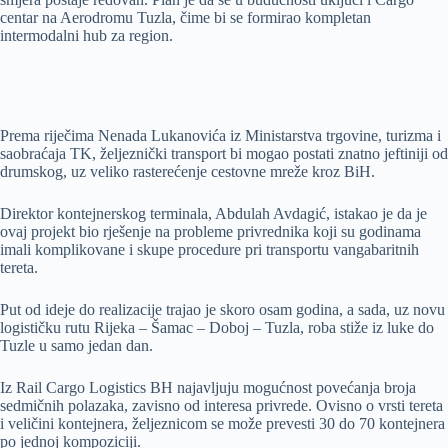
centar na Aerodromu Tuzla, čime bi se formirao kompletan
intermodalni hub za region.
Prema riječima Nenada Lukanovića iz Ministarstva trgovine, turizma i
saobraćaja TK, željeznički transport bi mogao postati znatno jeftiniji od
drumskog, uz veliko rasterećenje cestovne mreže kroz BiH.
Direktor kontejnerskog terminala, Abdulah Avdagić, istakao je da je
ovaj projekt bio rješenje na probleme privrednika koji su godinama
imali komplikovane i skupe procedure pri transportu vangabaritnih
tereta.
Put od ideje do realizacije trajao je skoro osam godina, a sada, uz novu
logističku rutu Rijeka – Šamac – Doboj – Tuzla, roba stiže iz luke do
Tuzle u samo jedan dan.
Iz Rail Cargo Logistics BH najavljuju mogućnost povećanja broja
sedmičnih polazaka, zavisno od interesa privrede. Ovisno o vrsti tereta
i veličini kontejnera, željeznicom se može prevesti 30 do 70 kontejnera
po jednoj kompoziciji.