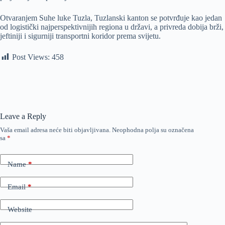
Otvaranjem Suhe luke Tuzla, Tuzlanski kanton se potvrđuje kao jedan
od logistički najperspektivnijih regiona u državi, a privreda dobija brži,
jeftiniji i sigurniji transportni koridor prema svijetu.
Post Views:
458
Leave a Reply
Vaša email adresa neće biti objavljivana.
Neophodna polja su označena
sa
*
Name
*
Email
*
Website