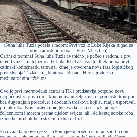
(Suha luka Tuzla počela s radom: Prvi voz iz Luke Rijeka stigao na
novi carinski terminal – Foto: Vijesti.ba)
Carinski terminal Suha luka Tuzla zvanično je počeo s radom, a prvi
teretni voz s kontejnerima iz Luke Rijeka stigao je direktno na novi
carinski kontejnerski terminal, čime je otvorena nova faza logističkog
povezivanja Tuzlanskog kantona i Bosne i Hercegovine sa
međunarodnim tržištima.
Ovo je prvi intermodalni centar u TK i predstavlja potpuno novu
mogućnost za privredu – kombinovani željeznički i pomorski transport
bez dugotrajnih procedura i dodatnih troškova koji su ranije usporavali
protok roba. Novi sistem omogućava da roba iz Tuzle putuje
željeznicom i morem prema cijelom svijetu, ali i da kontejnerska roba
iz međunarodnih luka stiže direktno u Tuzlu.
Prvi voz doputovao je sa 16 kontejnera, a sedmični transport u oba
smjera postaje redovan. Plan je da se u budućnosti uključi i Cargo