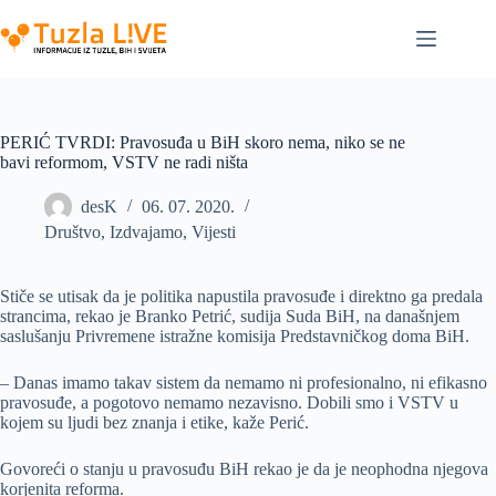
Skip
to
content
PERIĆ TVRDI: Pravosuđa u BiH skoro nema, niko se ne
bavi reformom, VSTV ne radi ništa
desK
06. 07. 2020.
Društvo
,
Izdvajamo
,
Vijesti
Stiče se utisak da je politika napustila pravosuđe i direktno ga predala
strancima, rekao je Branko Petrić, sudija Suda BiH, na današnjem
saslušanju Privremene istražne komisija Predstavničkog doma BiH.
– Danas imamo takav sistem da nemamo ni profesionalno, ni efikasno
pravosuđe, a pogotovo nemamo nezavisno. Dobili smo i VSTV u
kojem su ljudi bez znanja i etike, kaže Perić.
Govoreći o stanju u pravosuđu BiH rekao je da je neophodna njegova
korjenita reforma.