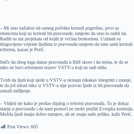
– Mi smo nažalost od samog početka krenuli pogrešno, prvo sa
strancima koji su kreirali bh.pravosuđe, umjesto da smo to radili mi.
Radili su niz projekata od kojih je većina beskorisna. Uzimali su
dragocijeno vrijeme ljudima iz pravosuđa umjesto da smo sami kreirali
reformu, kazao je Perić.
Ističe da zbog toga danas pravosuđa u BiH skoro i da nema, te da se
niko ne bavi reformom izuzev VSTV-a koji ne radi ništa.
Tvrdi da ljudi koji sjede u VSTV-u nemaju nikakav integritet i znanje,
te da još nikad niko iz VSTV-a nije pozvao ljude iz bh.pravosuđa da
zatraži mišljenje.
– Vidjeli ste kako je prošao dijalog o reformi pravosuđa. To je dokaz
stanja u pravosuđu i da nam pomoći ne može pružiti Evropka komisija.
Možda ljudi imaju dobre namjere, ali ne znaju naše prilike, kaže Perić.
Post Views:
605