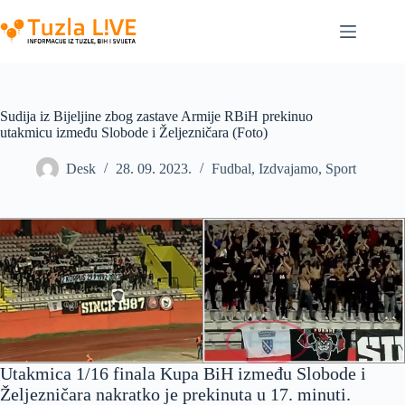
Skip
to
content
Sudija iz Bijeljine zbog zastave Armije RBiH prekinuo
utakmicu između Slobode i Željezničara (Foto)
Desk
28. 09. 2023.
Fudbal
,
Izdvajamo
,
Sport
Utakmica 1/16 finala Kupa BiH između Slobode i
Željezničara nakratko je prekinuta u 17. minuti.