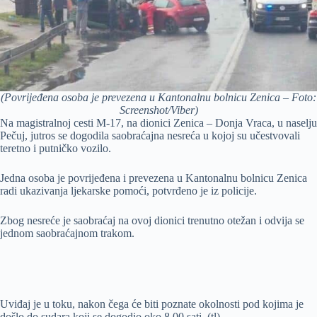
(Povrijeđena osoba je prevezena u Kantonalnu bolnicu Zenica – Foto:
Screenshot/Viber)
Na magistralnoj cesti M-17, na dionici Zenica – Donja Vraca, u naselju
Pečuj, jutros se dogodila saobraćajna nesreća u kojoj su učestvovali
teretno i putničko vozilo.
Jedna osoba je povrijeđena i prevezena u Kantonalnu bolnicu Zenica
radi ukazivanja ljekarske pomoći, potvrđeno je iz policije.
Zbog nesreće je saobraćaj na ovoj dionici trenutno otežan i odvija se
jednom saobraćajnom trakom.
Uviđaj je u toku, nakon čega će biti poznate okolnosti pod kojima je
došlo do sudara koji se dogodio oko 8.00 sati. (tl)