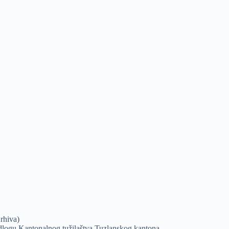
rhiva)
edlogu Kantonalnog tužilaštva Tuzlanskog kantona.