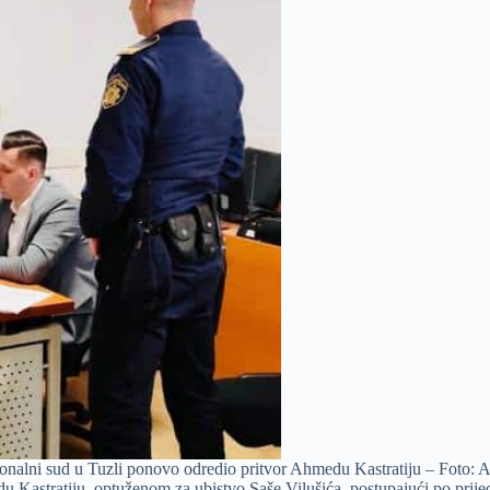
onalni sud u Tuzli ponovo odredio pritvor Ahmedu Kastratiju – Foto: A
u Kastratiju, optuženom za ubistvo Saše Vilušića, postupajući po prij