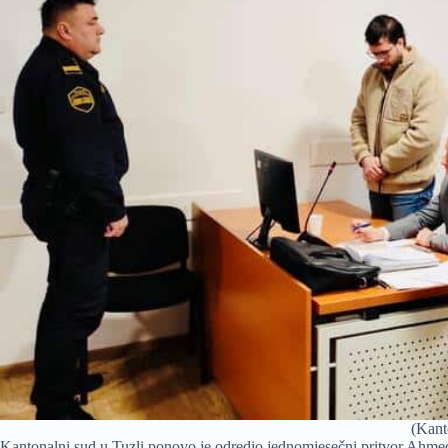
(Kant
Kantonalni sud u Tuzli ponovo je odredio jednomjesečni pritvor Ahmed