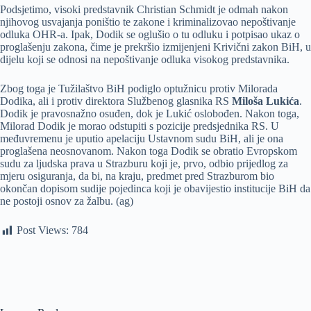
Podsjetimo, visoki predstavnik Christian Schmidt je odmah nakon
njihovog usvajanja poništio te zakone i kriminalizovao nepoštivanje
odluka OHR-a. Ipak, Dodik se oglušio o tu odluku i potpisao ukaz o
proglašenju zakona, čime je prekršio izmijenjeni Krivični zakon BiH, u
dijelu koji se odnosi na nepoštivanje odluka visokog predstavnika.
Zbog toga je Tužilaštvo BiH podiglo optužnicu protiv Milorada
Dodika, ali i protiv direktora Službenog glasnika RS
Miloša Lukića
.
Dodik je pravosnažno osuđen, dok je Lukić oslobođen. Nakon toga,
Milorad Dodik je morao odstupiti s pozicije predsjednika RS. U
međuvremenu je uputio apelaciju Ustavnom sudu BiH, ali je ona
proglašena neosnovanom. Nakon toga Dodik se obratio Evropskom
sudu za ljudska prava u Strazburu koji je, prvo, odbio prijedlog za
mjeru osiguranja, da bi, na kraju, predmet pred Strazburom bio
okončan dopisom sudije pojedinca koji je obavijestio institucije BiH da
ne postoji osnov za žalbu. (ag)
Post Views:
784