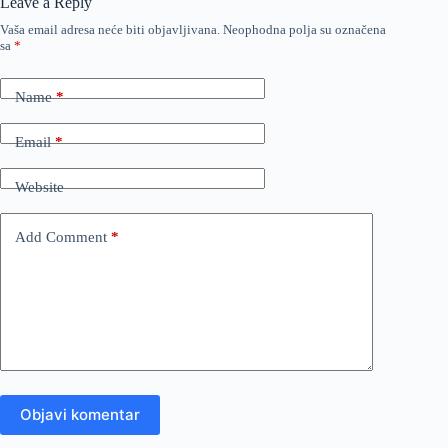
Leave a Reply
Vaša email adresa neće biti objavljivana.
Neophodna polja su označena
sa
*
Name
*
Email
*
Website
Add Comment
*
Objavi komentar