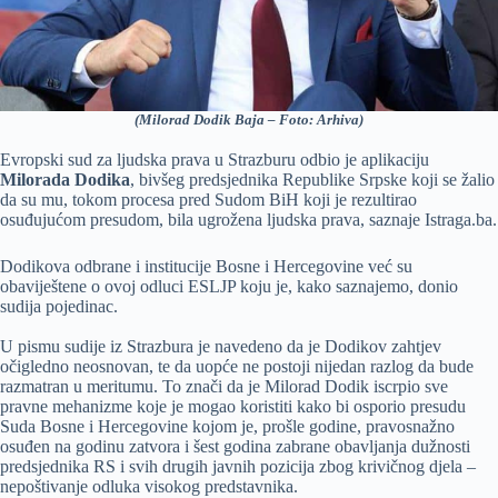
(Milorad Dodik Baja – Foto: Arhiva)
Evropski sud za ljudska prava u Strazburu odbio je aplikaciju
Milorada Dodika
, bivšeg predsjednika Republike Srpske koji se žalio
da su mu, tokom procesa pred Sudom BiH koji je rezultirao
osuđujućom presudom, bila ugrožena ljudska prava, saznaje Istraga.ba.
Dodikova odbrane i institucije Bosne i Hercegovine već su
obaviještene o ovoj odluci ESLJP koju je, kako saznajemo, donio
sudija pojedinac.
U pismu sudije iz Strazbura je navedeno da je Dodikov zahtjev
očigledno neosnovan, te da uopće ne postoji nijedan razlog da bude
razmatran u meritumu. To znači da je Milorad Dodik iscrpio sve
pravne mehanizme koje je mogao koristiti kako bi osporio presudu
Suda Bosne i Hercegovine kojom je, prošle godine, pravosnažno
osuđen na godinu zatvora i šest godina zabrane obavljanja dužnosti
predsjednika RS i svih drugih javnih pozicija zbog krivičnog djela –
nepoštivanje odluka visokog predstavnika.