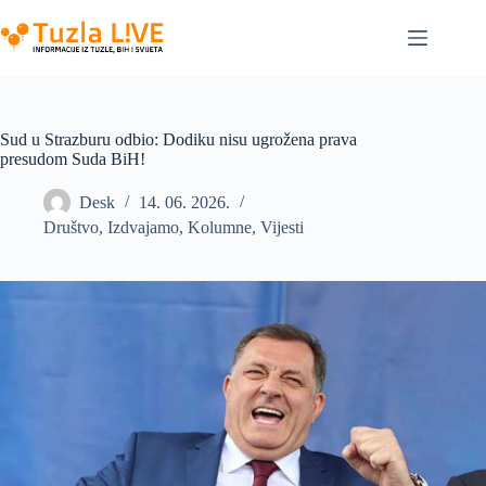
Skip
to
content
Sud u Strazburu odbio: Dodiku nisu ugrožena prava
presudom Suda BiH!
Desk
14. 06. 2026.
Društvo
,
Izdvajamo
,
Kolumne
,
Vijesti