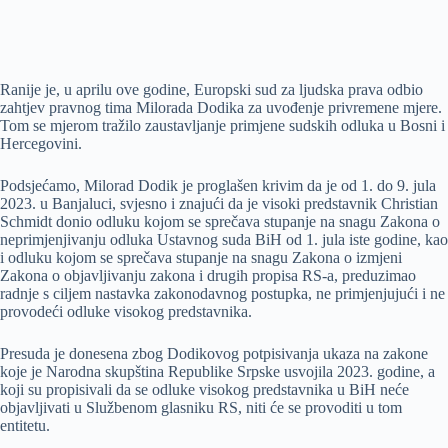
Ranije je, u aprilu ove godine, Europski sud za ljudska prava odbio
zahtjev pravnog tima Milorada Dodika za uvođenje privremene mjere.
Tom se mjerom tražilo zaustavljanje primjene sudskih odluka u Bosni i
Hercegovini.
Podsjećamo, Milorad Dodik je proglašen krivim da je od 1. do 9. jula
2023. u Banjaluci, svjesno i znajući da je visoki predstavnik Christian
Schmidt donio odluku kojom se sprečava stupanje na snagu Zakona o
neprimjenjivanju odluka Ustavnog suda BiH od 1. jula iste godine, kao
i odluku kojom se sprečava stupanje na snagu Zakona o izmjeni
Zakona o objavljivanju zakona i drugih propisa RS-a, preduzimao
radnje s ciljem nastavka zakonodavnog postupka, ne primjenjujući i ne
provodeći odluke visokog predstavnika.
Presuda je donesena zbog Dodikovog potpisivanja ukaza na zakone
koje je Narodna skupština Republike Srpske usvojila 2023. godine, a
koji su propisivali da se odluke visokog predstavnika u BiH neće
objavljivati u Službenom glasniku RS, niti će se provoditi u tom
entitetu.