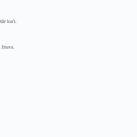
ile kući.
 žrtava.