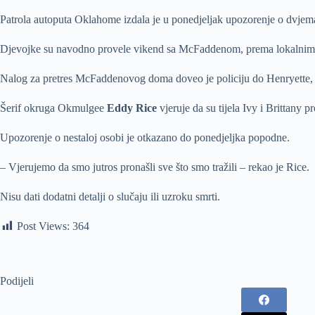
Patrola autoputa Oklahome izdala je u ponedjeljak upozorenje o dvjem
Djevojke su navodno provele vikend sa McFaddenom, prema lokalnim vi
Nalog za pretres McFaddenovog doma doveo je policiju do Henryette, mal
Šerif okruga Okmulgee
Eddy Rice
vjeruje da su tijela Ivy i Brittany pr
Upozorenje o nestaloj osobi je otkazano do ponedjeljka popodne.
– Vjerujemo da smo jutros pronašli sve što smo tražili – rekao je Rice.
Nisu dati dodatni detalji o slučaju ili uzroku smrti.
Post Views:
364
Podijeli