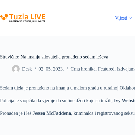
Skip
to
content
Vijesti
Stravično: Na imanju silovatelja pronađeno sedam leševa
Desk
02. 05. 2023.
Crna hronika
,
Featured
,
Izdvajam
Sedam tijela je pronađeno na imanju u malom gradu u ruralnoj Oklahomi 
Policija je saopćila da vjeruje da su tinejdžeri koje su tražili,
Ivy Webste
Pronađen je i leš
Jessea McFaddena
, kriminalca i registrovanog seksu