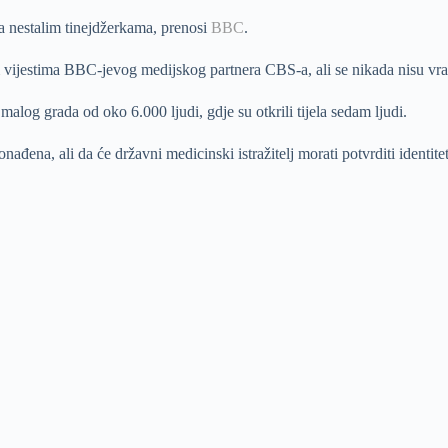
a nestalim tinejdžerkama, prenosi
BBC
.
jestima BBC-jevog medijskog partnera CBS-a, ali se nikada nisu vrat
og grada od oko 6.000 ljudi, gdje su otkrili tijela sedam ljudi.
onađena, ali da će državni medicinski istražitelj morati potvrditi identitet