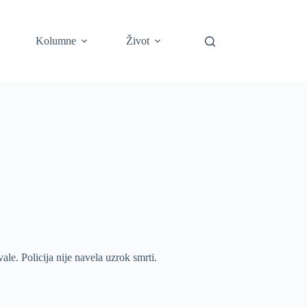
Kolumne
Život
ale. Policija nije navela uzrok smrti.