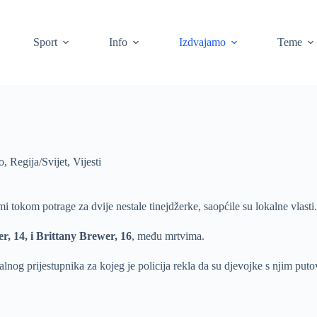
Sport
Info
Izdvajamo
Teme
o
,
Regija/Svijet
,
Vijesti
tokom potrage za dvije nestale tinejdžerke, saopćile su lokalne vlasti.
r, 14, i Brittany Brewer, 16
, među mrtvima.
alnog prijestupnika za kojeg je policija rekla da su djevojke s njim putov