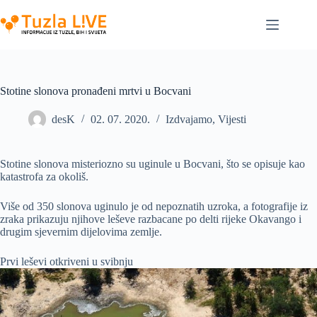
Skip
to
content
Stotine slonova pronađeni mrtvi u Bocvani
desK
02. 07. 2020.
Izdvajamo
,
Vijesti
Stotine slonova misteriozno su uginule u Bocvani, što se opisuje kao
katastrofa za okoliš.
Više od 350 slonova uginulo je od nepoznatih uzroka, a fotografije iz
zraka prikazuju njihove leševe razbacane po delti rijeke Okavango i
drugim sjevernim dijelovima zemlje.
Prvi leševi otkriveni u svibnju