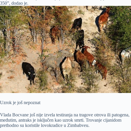
350”, dodao je.
Uzrok je još nepoznat
Vlada Bocvane još nije izvela testiranja na tragove otrova ili patogena,
međutim, antraks je isključen kao uzrok smrti. Trovanje cijanidom
prethodno su koristile lovokradice u Zimbabveu.