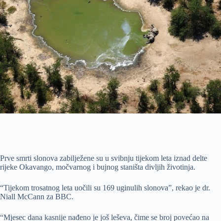
Prve smrti slonova zabilježene su u svibnju tijekom leta iznad delte
rijeke Okavango, močvarnog i bujnog staništa divljih životinja.
“Tijekom trosatnog leta uočili su 169 uginulih slonova”, rekao je dr.
Niall McCann za BBC.
“Mjesec dana kasnije nađeno je još leševa, čime se broj povećao na