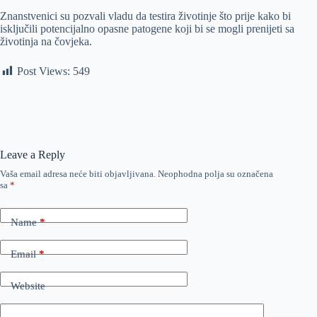
Znanstvenici su pozvali vladu da testira životinje što prije kako bi
isključili potencijalno opasne patogene koji bi se mogli prenijeti sa
životinja na čovjeka.
Post Views:
549
Leave a Reply
Vaša email adresa neće biti objavljivana.
Neophodna polja su označena
sa
*
Name
*
Email
*
Website