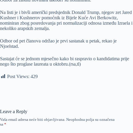
Na listi je i bivši američki predsjednik Donald Trump, njegov zet Jared
Kushner i Kushnerov pomoćnik iz Bijele Kuće Avi Berkowitz,
nominiran zbog posredovanja pri normalizaciji odnosa između Izraela i
nekoliko arapskih zemalja.
Odbor od pet članova održao je prvi sastanak u petak, rekao je
Njoelstad.
Sastajat će se jednom mjesečno kako bi raspravio o kandidatima prije
nego što proglase laureata u oktobru.(rsa,tl)
Post Views:
429
Leave a Reply
Vaša email adresa neće biti objavljivana.
Neophodna polja su označena
sa
*