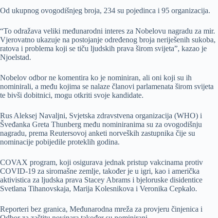
Od ukupnog ovogodišnjeg broja, 234 su pojedinca i 95 organizacija.
“To odražava veliki međunarodni interes za Nobelovu nagradu za mir.
Vjerovatno ukazuje na postojanje određenog broja neriješenih sukoba,
ratova i problema koji se tiču ljudskih prava širom svijeta”, kazao je
Njoelstad.
Nobelov odbor ne komentira ko je nominiran, ali oni koji su ih
nominirali, a među kojima se nalaze članovi parlamenata širom svijeta
te bivši dobitnici, mogu otkriti svoje kandidate.
Rus Aleksej Navaljni, Svjetska zdravstvena organizacija (WHO) i
Šveđanka Greta Thunberg među nominiranima su za ovogodišnju
nagradu, prema Reutersovoj anketi norveških zastupnika čije su
nominacije pobijedile proteklih godina.
COVAX program, koji osigurava jednak pristup vakcinama protiv
COVID-19 za siromašne zemlje, također je u igri, kao i američka
aktivistica za ljudska prava Stacey Abrams i bjeloruske disidentice
Svetlana Tihanovskaja, Marija Kolesnikova i Veronika Cepkalo.
Reporteri bez granica, Međunarodna mreža za provjeru činjenica i
Odbor za zaštitu novinara također su nominirani.