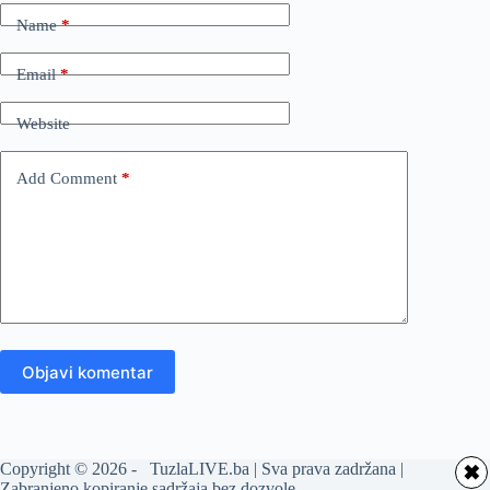
Name
*
Email
*
Website
Add Comment
*
Objavi komentar
Copyright © 2026 - TuzlaLIVE.ba | Sva prava zadržana |
✖
Zabranjeno kopiranje sadržaja bez dozvole.