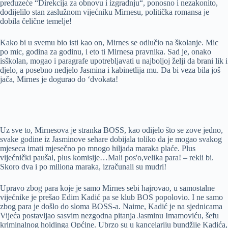
preduzeće “Direkcija za obnovu i izgradnju“, ponosno i nezakonito,
dodijelilo stan zaslužnom vijećniku Mirnesu, politička romansa je
dobila čelične temelje!
Kako bi u svemu bio isti kao on, Mirnes se odlučio na školanje. Mic
po mic, godina za godinu, i eto ti Mirnesa pravnika. Sad je, onako
isškolan, mogao i paragrafe upotrebljavati u najboljoj želji da brani lik i
djelo, a posebno nedjelo Jasmina i kabinetlija mu. Da bi veza bila još
jača, Mirnes je dogurao do ‘dvokata!
Uz sve to, Mirnesova je stranka BOSS, kao odijelo što se zove jedno,
svake godine iz Jasminove sehare dobijala toliko da je mogao svakog
mjeseca imati mjesečno po mnogo hiljada maraka plaće. Plus
vijećnički paušal, plus komisije…Mali pos'o,velika para! – rekli bi.
Skoro dva i po miliona maraka, izračunali su mudri!
Upravo zbog para koje je samo Mirnes sebi hajrovao, u samostalne
vijećnike je prešao Edim Kadić pa se klub BOS popolovio. I ne samo
zbog para je došlo do sloma BOSS-a. Naime, Kadić je na sjednicama
Vijeća postavljao sasvim nezgodna pitanja Jasminu Imamoviću, šefu
kriminalnog holdinga Općine. Ubrzo su u kancelariju bundžije Kadića,