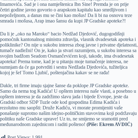
Imamovića. Sad je i ona namještenica Ibn Sine! Premda je on prije
četiri godine javno govorio o arapskom kapitalu kao smrdljivom i
nepoželjnom, a danas mu se čini kao mošus! Da li bi na osnovu teze
smrada i mošusa, Arap imao šansu da kupi JP Gradske apoteke?!
Da li je „oko na Maroko“ bacio Nedžad Djedović, dugogodišnji
pomoćnik kantonalnog ministra zdravlja, vlasnik dvadesetak apoteka i
poliklinike? On nije u sukobu interesa zbog javne i privatne djelatnosti,
tumače nadležni! On je, kako ja stvari razumijem, u sukobu interesa sa
svojim badžom Seadom Osmančevićem koji, takođe, ima dvadesetak
apoteka! Prema tome, kad je u pitanju moje tumačenje interesa, ne
sumnjam da će ga potvrditi i sestra Nedžada Djedovića, tužiteljica
kojoj je šef Tomo Ljubić, poštenjačina kakav se ne rađa!
Dakle, tri firme imaju sjajne šanse da poklope JP Gradske apoteke.
Samo da nema tog Kadića! U opštem interesu naše vlasti, a posebno u
opštem interesu je da zadržimo slavu jada i bijede Evrope, jeste da
Gradski odbor SDP Tuzle ode kod gospodina Edima Kadića i
rezolutno mu saopšti: Druže Kadiću, vi morate promijeniti vaše
ponašanje suprotno našim idejno-političkim stavovima koji podržavaju
politiku naše Gradske uprave! Uz to, ne smijemo se sramotiti pred
međunarodnom zajednicom i raditi pošteno!
(Piše: Ekrem AVDIĆ)
Post Views:
1.991