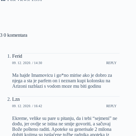
3 0 komentara
Ferid
09. 12. 2020. / 14:30
REPLY
Ma hajde Imamovicu i go*no mirise ako je dobro za
njega a sta je parfem on i neznam kupi kolonsku na
Arizoni razblazi s vodom moze mu biti godinu
Lzn
09. 12. 2020. / 16:42
REPLY
Ekreme, velike su pare u pitanju, da i tebi “sejmeni” ne
dođu, jer ovdje se istina ne smije govoriti, a sačuvaj
Bože pošteno raditi. Apoteke su generisale 2 milona
dobiti kojima su isplaćene tužbe radnika apoteka iz