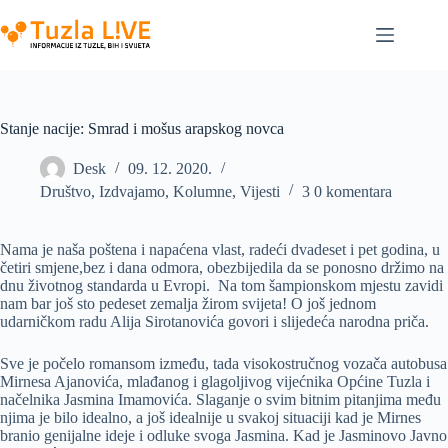
Skip
to
content
Stanje nacije: Smrad i mošus arapskog novca
Desk
09. 12. 2020.
Društvo
,
Izdvajamo
,
Kolumne
,
Vijesti
3 0 komentara
Nama je naša poštena i napaćena vlast, radeći dvadeset i pet godina, u
četiri smjene,bez i dana odmora, obezbijedila da se ponosno držimo na
dnu životnog standarda u Evropi. Na tom šampionskom mjestu zavidi
nam bar još sto pedeset zemalja žirom svijeta! O još jednom
udarničkom radu Alija Sirotanovića govori i slijedeća narodna priča.
Sve je počelo romansom između, tada visokostručnog vozača autobusa
Mirnesa Ajanovića, mlađanog i glagoljivog vijećnika Općine Tuzla i
načelnika Jasmina Imamovića. Slaganje o svim bitnim pitanjima među
njima je bilo idealno, a još idealnije u svakoj situaciji kad je Mirnes
branio genijalne ideje i odluke svoga Jasmina. Kad je Jasminovo Javno