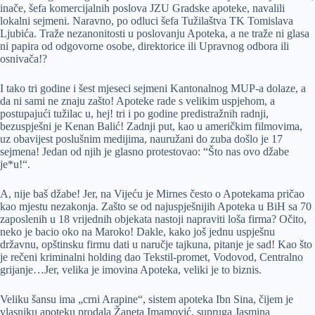
inače, šefa komercijalnih poslova JZU Gradske apoteke, navalili
lokalni sejmeni. Naravno, po odluci šefa Tužilaštva TK Tomislava
Ljubića. Traže nezanonitosti u poslovanju Apoteka, a ne traže ni glasa
ni papira od odgovorne osobe, direktorice ili Upravnog odbora ili
osnivača!?
I tako tri godine i šest mjeseci sejmeni Kantonalnog MUP-a dolaze, a
da ni sami ne znaju zašto! Apoteke rade s velikim uspjehom, a
postupajući tužilac u, hej! tri i po godine predistražnih radnji,
bezuspješni je Kenan Balić! Zadnji put, kao u američkim filmovima,
uz obavijest poslušnim medijima, nauružani do zuba došlo je 17
sejmena! Jedan od njih je glasno protestovao: “Što nas ovo džabe
je*u!“.
A, nije baš džabe! Jer, na Vijeću je Mirnes često o Apotekama pričao
kao mjestu nezakonja. Zašto se od najuspješnijih Apoteka u BiH sa 70
zaposlenih u 18 vrijednih objekata nastoji napraviti loša firma? Očito,
neko je bacio oko na Maroko! Dakle, kako još jednu uspješnu
državnu, opštinsku firmu dati u naručje tajkuna, pitanje je sad! Kao što
je rečeni kriminalni holding dao Tekstil-promet, Vodovod, Centralno
grijanje…Jer, velika je imovina Apoteka, veliki je to biznis.
Veliku šansu ima „crni Arapine“, sistem apoteka Ibn Sina, čijem je
vlasniku apoteku prodala Žaneta Imamović, supruga Jasmina