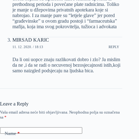
prethodnog perioda i povećane plate radnicima. Toliko
je manje u džepovima privatnih apotekara koje si
nabrojao. I za manje pare su “letjele glave” jer pored
“građevinske” u ovom gradu postoji i “farmaceutska”
mafija, koja ima svog pokrovitelja, tužioca i advokata
MIRSAD KARIC
11. 12. 2020. / 18:13
REPLY
Da li oni uopce znaju razlikovati dobro i zlo? Ja mislim
da ne ,i da se radi o necuvenoj bezosjecajnosti istih,koji
samo naizgled podsjecaju na ljudska bica.
Leave a Reply
Vaša email adresa neće biti objavljivana.
Neophodna polja su označena
sa
*
Name
*