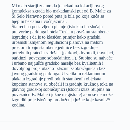
Mi malo stariji znamo da je nekad na lokaciji ovog
kompleksa zgrada bio makadamski put od B. Malte za
Ši Selo Naravno pored puta je bila po koja kuća sa
lijepim baštama i voćnjacima..
Šta reći na postavljeno pitanje (isto kao i u slučaju
pretvorbe parkinga hotela Tuzla u površinu stambene
izgradnje ) da je to klasičan primjer kako gradski
urbanisti izmjenom regulacioni planova na malom
prostoru trpaju stambene jedinice bez izgradnje
potrebnih pratećih sadržaja (parkovi, drvoredi, travnjaci,
parkinzi, povezane sobračajnice…). Stupine su najveće
i urbano najgušće gradsko naselje bez kvalitetnih i
dovoljnog broja ulazno-izlaznih saobraćajnica i bez
javnog gradskog parkinga. U velikom reklamnnom
plakatu izgradnje predhodnih stambenih objekata
kupcima stanova su obećali i izgradnju kružnog toka na
glavnoj gradskoj sobračajnici (Istočni izlaz Stupina na
poveznicu B. Malte i južne magistrale) a on se ne može
izgraditi prije istočnog produženja južne koje kasni 25
godina.