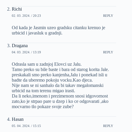
Richi
02. 03. 2024. / 20:23
REPLY
Od kada je Jasmin uzeo gradsku citanku krenuo je
urbicid i javasluk u gradnji.
Dragana
04. 03. 2024. / 13:19
REPLY
Odrasla sam u zadnjoj Elovci uz Jalu.
Tamo preko su bile baste i bara od starog korita Jale.
preskakali smo preko kanjenha,Jalu i ponekad isli u
badte da uberemo pokoju vocku.Kao djeca.
Nije nam se ni sanhalo da bi takav megalomanski
urbicid na tom terenu migao irasti.
Da li neko,imenom i prezimenom snosi idgovornost
zato,ko je strpao pare u dzep i ko ce odgovarati ,ako
mocvarno tlo pokaze svoje zube?
Hasan
05. 04. 2024. / 15:15
REPLY