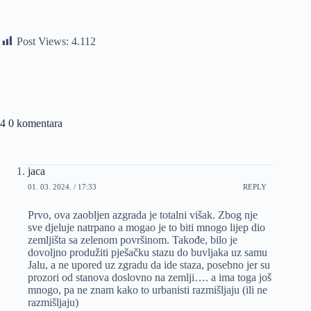
Post Views:
4.112
4 0 komentara
jaca
01. 03. 2024. / 17:33
REPLY
Prvo, ova zaobljen azgrada je totalni višak. Zbog nje
sve djeluje natrpano a mogao je to biti mnogo lijep dio
zemljišta sa zelenom površinom. Takođe, bilo je
dovoljno produžiti pješačku stazu do buvljaka uz samu
Jalu, a ne upored uz zgradu da ide staza, posebno jer su
prozori od stanova doslovno na zemlji…. a ima toga još
mnogo, pa ne znam kako to urbanisti razmišljaju (ili ne
razmišljaju)