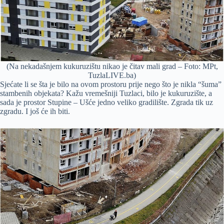
(Na nekadašnjem kukuruzištu nikao je čitav mali grad – Foto: MPt,
TuzlaLIVE.ba)
Sjećate li se šta je bilo na ovom prostoru prije nego što je nikla “šuma”
stambenih objekata? Kažu vremešniji Tuzlaci, bilo je kukuruzište, a
sada je prostor Stupine – Ušće jedno veliko gradilište. Zgrada tik uz
zgradu. I još će ih biti.