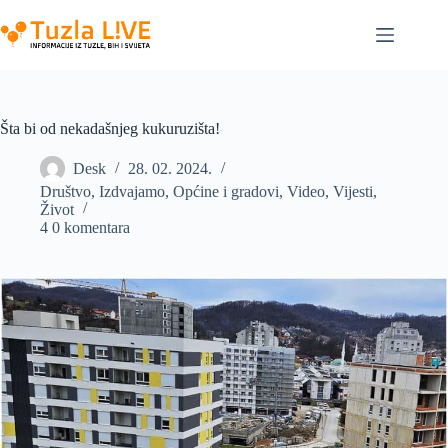
Skip
to
content
Šta bi od nekadašnjeg kukuruzišta!
Desk
28. 02. 2024.
Društvo
,
Izdvajamo
,
Općine i gradovi
,
Video
,
Vijesti
,
Život
4 0 komentara