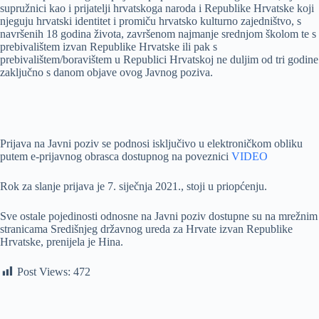
supružnici kao i prijatelji hrvatskoga naroda i Republike Hrvatske koji
njeguju hrvatski identitet i promiču hrvatsko kulturno zajedništvo, s
navršenih 18 godina života, završenom najmanje srednjom školom te s
prebivalištem izvan Republike Hrvatske ili pak s
prebivalištem/boravištem u Republici Hrvatskoj ne duljim od tri godine
zaključno s danom objave ovog Javnog poziva.
Prijava na Javni poziv se podnosi isključivo u elektroničkom obliku
putem e-prijavnog obrasca dostupnog na poveznici
VIDEO
Rok za slanje prijava je 7. siječnja 2021., stoji u priopćenju.
Sve ostale pojedinosti odnosne na Javni poziv dostupne su na mrežnim
stranicama Središnjeg državnog ureda za Hrvate izvan Republike
Hrvatske, prenijela je Hina.
Post Views:
472