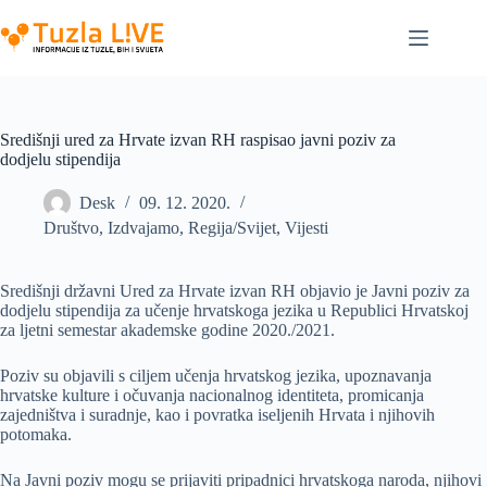
Skip
to
content
Središnji ured za Hrvate izvan RH raspisao javni poziv za
dodjelu stipendija
Desk
09. 12. 2020.
Društvo
,
Izdvajamo
,
Regija/Svijet
,
Vijesti
Središnji državni Ured za Hrvate izvan RH objavio je Javni poziv za
dodjelu stipendija za učenje hrvatskoga jezika u Republici Hrvatskoj
za ljetni semestar akademske godine 2020./2021.
Poziv su objavili s ciljem učenja hrvatskog jezika, upoznavanja
hrvatske kulture i očuvanja nacionalnog identiteta, promicanja
zajedništva i suradnje, kao i povratka iseljenih Hrvata i njihovih
potomaka.
Na Javni poziv mogu se prijaviti pripadnici hrvatskoga naroda, njihovi