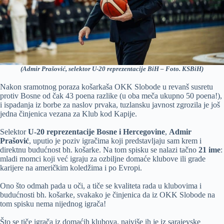
(Admir Prašović, selektor U-20 reprezentacije BiH – Foto. KSBiH)
Nakon sramotnog poraza košarkaša OKK Slobode u revanš susretu
protiv Bosne od čak 43 poena razlike (u oba meča ukupno 50 poena!),
i ispadanja iz borbe za naslov prvaka, tuzlansku javnost zgrozila je još
jedna činjenica vezana za Klub kod Kapije.
Selektor
U-20 reprezentacije Bosne i Hercegovine
,
Admir
Prašović
, uputio je poziv igračima koji predstavljaju sam krem i
direktnu budućnost bh. košarke. Na tom spisku se nalazi tačno
21 ime
:
mladi momci koji već igraju za ozbiljne domaće klubove ili grade
karijere na američkim koledžima i po Evropi.
Ono što odmah pada u oči, a tiče se kvaliteta rada u klubovima i
budućnosti bh. košarke, svakako je činjenica da iz OKK Slobode na
tom spisku nema nijednog igrača!
Što se tiče igrača iz domaćih klubova, najviše ih je iz sarajevske