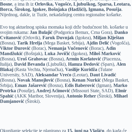
Bosne
, a ima ih iz
Orlovika, Vogošće, Ljubuškog, Sparsa, Leotara,
Borca, Širokog, Igokee, Bošnjaka (Hadžići), Igmana, Posušja
.
Nijednog, dakle, iz Tuzle, nekadašnjeg centra regionalne košarke.
Evo tog aktuelnog spiska momaka koji drže budućnost bh. košarke u
svojim rukama:
Jan Bulajić
(Podgorica Bemax, Crna Gora),
Danko
Cvitanović
(Orlovik),
Faruk Duvnjak
(Igokea),
Miljan Klještan
(Bosna),
Tarik Hrelja
(Mega Basket, Srbija),
Ajdin Delić
(Vogošća),
Viktor Đurović
(Borac),
Nemanja Vučenović
(Borac),
Adin
Mandžukić
(Bošnjak),
Luka Jovičić
(Igokea),
Miloš Marković
(Bosna),
Uroš Grahovac
(Bosna),
Armin Korlatović
(Piacenza,
Italija),
David Bevanda
(Ljubuški),
Hamza Đedović
(Spars),
Alen
Blakaj
(Rasta Vechta, Njemačka),
Vasilije Kuridža
(Tulane
University, SAD),
Aleksandar Vrećo
(Leotar),
Daut Livadić
(Bosna),
Novak Manojlović
(Bosna),
Kenan Nurkić
(Mega Basket,
Srbija),
Eman Jašarević
(Bosna),
Edis Baberović
(Igman),
Marko
Protrka
(Posušje),
Andrej Aćimović
(Missouri State, SAD),
Elmir
Spahić
(AKK Maribor, Slovenija),
Antonio Reher
(Široki),
Mihael
Damjanović
(Široki).
Okupljanje selekcije je planirano za
15. juni na Vlašiću
, do kada će