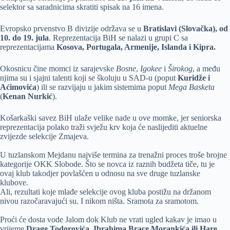
selektor sa saradnicima skratiti spisak na 16 imena.
Evropsko prvenstvo B divizije održava se u
Bratislavi (Slovačka), od
10. do 19. jula
. Reprezentacija BiH se nalazi u grupi C sa
reprezentacijama
Kosova, Portugala, Armenije, Islanda i Kipra.
Okosnicu čine momci iz sarajevske
Bosne
,
Igokee
i
Širokog
, a među
njima su i sjajni talenti koji se školuju u SAD-u (poput
Kuridže i
Aćimovića
) ili se razvijaju u jakim sistemima poput
Mega Basketa
(
Kenan Nurkić
).
Košarkaški savez BiH ulaže velike nade u ove momke, jer seniorska
reprezentacija polako traži svježu krv koja će naslijediti aktuelne
zvijezde selekcije Zmajeva.
U tuzlanskom Mejdanu najviše termina za trenažni proces troše brojne
kategorije OKK Slobode. Što se novca iz raznih budžeta tiče, tu je
ovaj klub takodjer povlašćen u odnosu na sve druge tuzlanske
klubove.
Ali, rezultati koje mlađe selekcije ovog kluba postižu na držanom
nivou razočaravajući su. I nikom ništa. Sramota za sramotom.
Proći će dosta vode Jalom dok Klub ne vrati ugled kakav je imao u
vrijeme
Drage Todorovića, Ibrahima Brace Morankića ili Hare