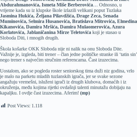
Abdurahmanovića, Ismeta Miše Berberovića
… Odnosno, u
vrijeme kada su iz klupske škole izlazili velikani poput Tuzlaka
Jasmina Hukića, Željana Pilavdžića, Drage Zeca, Senada
Muminovića, Selmira Husanovića, Bratislava Mitrovića, Elmedina
Kikanovića, Damira Mršića, Damira Mulaomerovića, Azura
Korlatovića, Jablaničanina Mirze Teletovića
koji je stasao u
Sloboda Diti, i mnogih drugih.
Škola košarke OKK Sloboda nije ni nalik na onu Sloboda Dite.
Važnije je, izgleda, biti trener – član jedne političke stranke ili ‘tatin sin’
nego trener s najvećim stručnim referencama. Čast izuzecima.
Uostalom, ako se pogleda roster seniorskog tima duži niz godina, vrlo
je malo na parketu mladih tuzlanskih igrača, jer se svake sezone
angažuju vremešni, isluženi igrači iz drugih klubova, domaćih i iz
okruženja, među kojima rijetki ovdašnji talenti minutažu dobijaju na
kapaljku. I ovdje čast izuzecima. Aferim!
(mp)
Post Views:
1.118