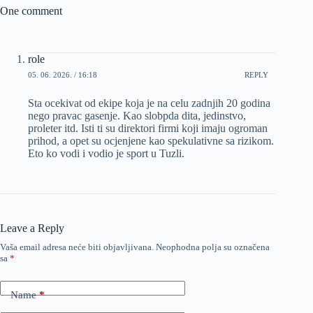
One comment
role
05. 06. 2026. / 16:18
REPLY
Sta ocekivat od ekipe koja je na celu zadnjih 20 godina
nego pravac gasenje. Kao slobpda dita, jedinstvo,
proleter itd. Isti ti su direktori firmi koji imaju ogroman
prihod, a opet su ocjenjene kao spekulativne sa rizikom.
Eto ko vodi i vodio je sport u Tuzli.
Leave a Reply
Vaša email adresa neće biti objavljivana.
Neophodna polja su označena
sa
*
Name
*