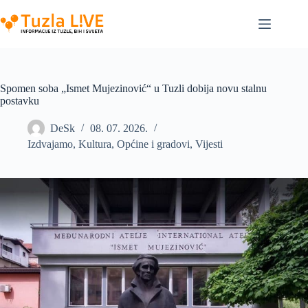
Skip
to
content
Spomen soba „Ismet Mujezinović“ u Tuzli dobija novu stalnu
postavku
DeSk
08. 07. 2026.
Izdvajamo
,
Kultura
,
Općine i gradovi
,
Vijesti