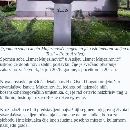
(Spomen soba Ismeta Mujezinovića smjetena je u istoimenom steljeu u
Tuzli – Foto: Arhiva)
Spomen soba „Ismet Mujezinović“ u Ateljeu „Ismet Mujezinović“
uskoro će dobiti novu stalnu postavku, čije je svečano otvaranje
zakazano za četvrtak, 9. juli 2026. godine, s početkom u 20 sati.
Nova postavka pružit će detaljan uvid u život i bogato umjetničko
stvaralaštvo Ismeta Mujezinovića, jednog od najznačajnijih
bosanskohercegovačkih umjetnika, čiji je rad ostavio neizbrisiv trag u
kulturnoj historiji Tuzle i Bosne i Hercegovine.
Kroz izložbu će biti predstavljeni najvažniji segmenti njegovog života i
stvaralaštva, s ciljem očuvanja uspomene na umjetnika, borca za
slobodu i intelektualca čije ime zauzima posebno mjesto u kulturnom
naslijeđu grada.