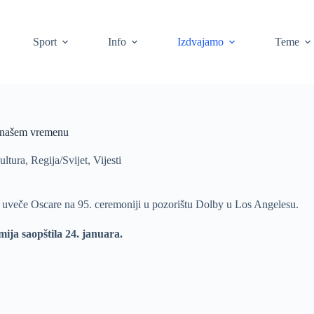
Sport
Info
Izdvajamo
Teme
o našem vremenu
ultura
,
Regija/Svijet
,
Vijesti
u uveče Oscare na 95. ceremoniji u pozorištu Dolby u Los Angelesu.
ija saopštila 24. januara.