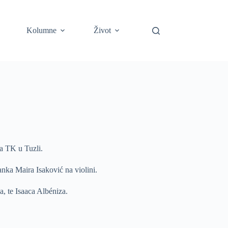
Kolumne
Život
ra TK u Tuzli.
nka Maira Isaković na violini.
, te Isaaca Albéniza.