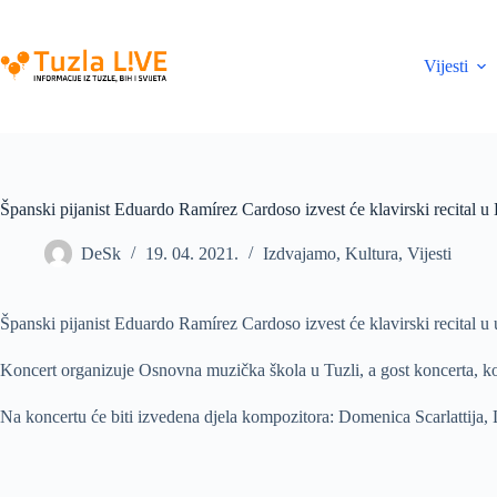
Skip
to
content
Vijesti
Španski pijanist Eduardo Ramírez Cardoso izvest će klavirski recital 
DeSk
19. 04. 2021.
Izdvajamo
,
Kultura
,
Vijesti
Španski pijanist Eduardo Ramírez Cardoso izvest će klavirski recital u
Koncert organizuje Osnovna muzička škola u Tuzli, a gost koncerta, koj
Na koncertu će biti izvedena djela kompozitora: Domenica Scarlattija,