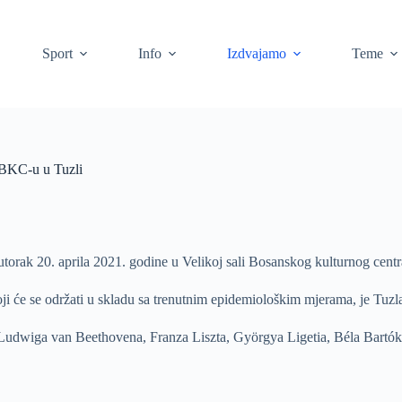
Sport
Info
Izdvajamo
Teme
u BKC-u u Tuzli
 utorak 20. aprila 2021. godine u Velikoj sali Bosanskog kulturnog cent
i će se održati u skladu sa trenutnim epidemiološkim mjerama, je Tuzla
 Ludwiga van Beethovena, Franza Liszta, Györgya Ligetia, Béla Bartóka