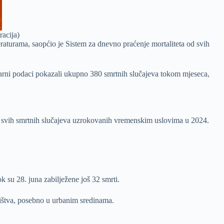
racija)
eraturama, saopćio je Sistem za dnevno praćenje mortaliteta od svih
narni podaci pokazali ukupno 380 smrtnih slučajeva tokom mjeseca,
% svih smrtnih slučajeva uzrokovanih vremenskim uslovima u 2024.
 su 28. juna zabilježene još 32 smrti.
ništva, posebno u urbanim sredinama.