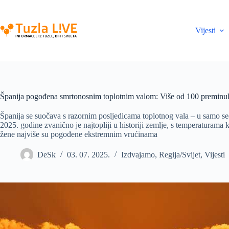
Skip
to
content
Vijesti
Španija pogođena smrtonosnim toplotnim valom: Više od 100 preminu
Španija se suočava s razornim posljedicama toplotnog vala – u samo s
2025. godine zvanično je najtopliji u historiji zemlje, s temperaturama 
žene najviše su pogođene ekstremnim vrućinama
DeSk
03. 07. 2025.
Izdvajamo
,
Regija/Svijet
,
Vijesti