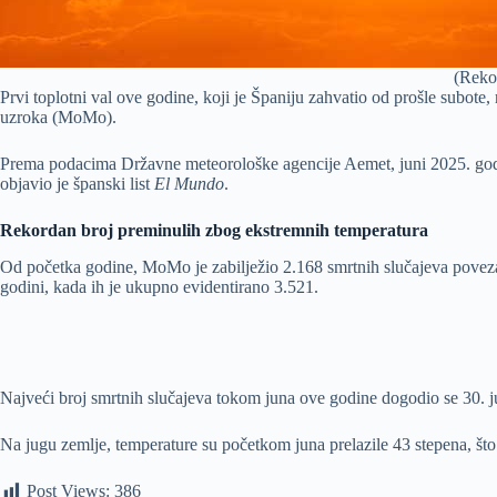
(Rekor
Prvi toplotni val ove godine, koji je Španiju zahvatio od prošle subote
uzroka (MoMo).
Prema podacima Državne meteorološke agencije Aemet, juni 2025. godin
objavio je španski list
El Mundo
.
Rekordan broj preminulih zbog ekstremnih temperatura
Od početka godine, MoMo je zabilježio 2.168 smrtnih slučajeva povez
godini, kada ih je ukupno evidentirano 3.521.
Najveći broj smrtnih slučajeva tokom juna ove godine dogodio se 30. ju
Na jugu zemlje, temperature su početkom juna prelazile 43 stepena, što
Post Views:
386