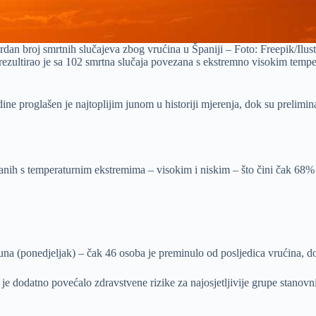
dan broj smrtnih slučajeva zbog vrućina u Španiji – Foto: Freepik/Ilust
, rezultirao je sa 102 smrtna slučaja povezana s ekstremno visokim temp
e proglašen je najtoplijim junom u historiji mjerenja, dok su prelimi
anih s temperaturnim ekstremima – visokim i niskim – što čini čak 68
na (ponedjeljak) – čak 46 osoba je preminulo od posljedica vrućina, dok
 je dodatno povećalo zdravstvene rizike za najosjetljivije grupe stanov