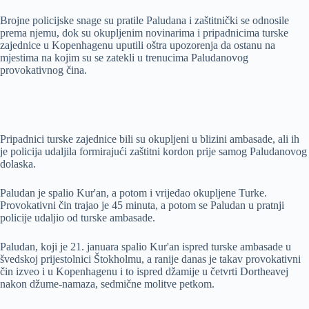
Brojne policijske snage su pratile Paludana i zaštitnički se odnosile
prema njemu, dok su okupljenim novinarima i pripadnicima turske
zajednice u Kopenhagenu uputili oštra upozorenja da ostanu na
mjestima na kojim su se zatekli u trenucima Paludanovog
provokativnog čina.
Pripadnici turske zajednice bili su okupljeni u blizini ambasade, ali ih
je policija udaljila formirajući zaštitni kordon prije samog Paludanovog
dolaska.
Paludan je spalio Kur'an, a potom i vrijeđao okupljene Turke.
Provokativni čin trajao je 45 minuta, a potom se Paludan u pratnji
policije udaljio od turske ambasade.
Paludan, koji je 21. januara spalio Kur'an ispred turske ambasade u
švedskoj prijestolnici Štokholmu, a ranije danas je takav provokativni
čin izveo i u Kopenhagenu i to ispred džamije u četvrti Dortheavej
nakon džume-namaza, sedmične molitve petkom.