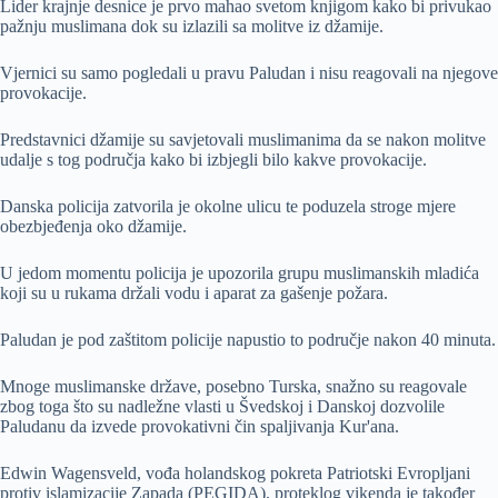
Lider krajnje desnice je prvo mahao svetom knjigom kako bi privukao
pažnju muslimana dok su izlazili sa molitve iz džamije.
Vjernici su samo pogledali u pravu Paludan i nisu reagovali na njegove
provokacije.
Predstavnici džamije su savjetovali muslimanima da se nakon molitve
udalje s tog područja kako bi izbjegli bilo kakve provokacije.
Danska policija zatvorila je okolne ulicu te poduzela stroge mjere
obezbjeđenja oko džamije.
U jedom momentu policija je upozorila grupu muslimanskih mladića
koji su u rukama držali vodu i aparat za gašenje požara.
Paludan je pod zaštitom policije napustio to područje nakon 40 minuta.
Mnoge muslimanske države, posebno Turska, snažno su reagovale
zbog toga što su nadležne vlasti u Švedskoj i Danskoj dozvolile
Paludanu da izvede provokativni čin spaljivanja Kur'ana.
Edwin Wagensveld, vođa holandskog pokreta Patriotski Evropljani
protiv islamizacije Zapada (PEGIDA), proteklog vikenda je također