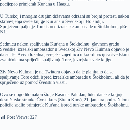
pocijepao primjerak Kur'ana u Haagu.
U Turskoj i mnogim drugim državama održani su brojni protesti nakon
skrnavljenja svete knjige Kur'ana u Švedskoj i Holandiji.
Spriječeno paljenje Tore ispred izraelske ambasade u Štokholmu, piše
N1.
Sedmicu nakon spaljivanja Kur'ana u Štokholmu, glavnom gradu
Švedske, izraelski ambasador u Švedskoj Ziv Nevo Kulman objavio je
da su Tel Aviv i lokalna jevrejska zajednica u koordinaciji sa švedskim
zvaničnicima spriječili spaljivanje Tore, jevrejske svete knjige.
Ziv Nevo Kulman je na Twitteru objavio da je planirano da se
spaljivanje Tore održi ispred izraelske ambasade u Štokholmu, ali da je
spriječeno uz pomoć švedskih vlasti.
Ovo se dogodilo nakon što je Rasmus Paludan, lider danske krajnje
desničarske stranke Čvrsti kurs (Stram Kurs), 21. januara pod zaštitom
policije spalio primjerak Kur'ana ispred turske ambasade u Štokholmu.
Post Views:
327