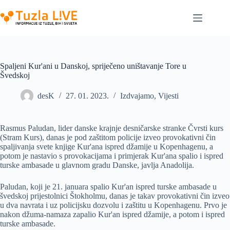
Skip
to
content
Spaljeni Kur'ani u Danskoj, spriječeno uništavanje Tore u
Švedskoj
desK
27. 01. 2023.
Izdvajamo
,
Vijesti
Rasmus Paludan, lider danske krajnje desničarske stranke Čvrsti kurs
(Stram Kurs), danas je pod zaštitom policije izveo provokativni čin
spaljivanja svete knjige Kur'ana ispred džamije u Kopenhagenu, a
potom je nastavio s provokacijama i primjerak Kur'ana spalio i ispred
turske ambasade u glavnom gradu Danske, javlja Anadolija.
Paludan, koji je 21. januara spalio Kur'an ispred turske ambasade u
švedskoj prijestolnici Štokholmu, danas je takav provokativni čin izveo
u dva navrata i uz policijsku dozvolu i zaštitu u Kopenhagenu. Prvo je
nakon džuma-namaza zapalio Kur'an ispred džamije, a potom i ispred
turske ambasade.