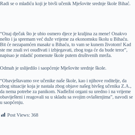
Radi se o mladiću koji je bivši učenik Mješovite srednje škole Bihać.
“Onaj dječak što je ubio osmero djece je kraljina za mene! Onakvo
nešto i ja spremam već duže vrijeme za ekonomsku školu u Bihaću.
Bit će nezapamćen masakr u Bihaću, to vam se kunem životom! Kad
ste me znali svi osuđivati i izbjegavati, zbog toga će da bude teror”,
napisao je mladić pomenute škole putem društvenih mreža.
Odmah je uslijedilo i saopćenje Mješovite srednje škole.
“Obavještavamo sve učenike naše škole, kao i njihove roditelje, da
zbog situacije koja je nastala zbog objave našeg bivšeg učenika Z.A.,
da nema potrebe za panikom. Nadležni organi su uredno i na vrijeme
obaviješteni i reagovali su u skladu sa svojim ovlaštenjima”, navodi se
u saopćenju.
Post Views:
368