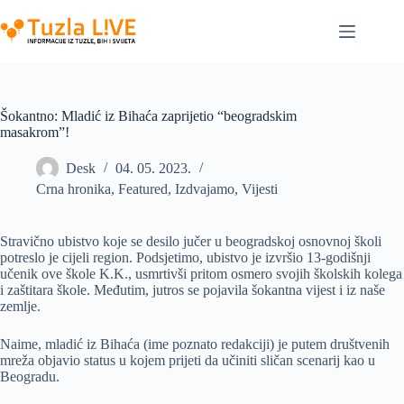
Skip
to
content
Šokantno: Mladić iz Bihaća zaprijetio “beogradskim
masakrom”!
Desk
04. 05. 2023.
Crna hronika
,
Featured
,
Izdvajamo
,
Vijesti
Stravično ubistvo koje se desilo jučer u beogradskoj osnovnoj školi
potreslo je cijeli region. Podsjetimo, ubistvo je izvršio 13-godišnji
učenik ove škole K.K., usmrtivši pritom osmero svojih školskih kolega
i zaštitara škole. Međutim, jutros se pojavila šokantna vijest i iz naše
zemlje.
Naime, mladić iz Bihaća (ime poznato redakciji) je putem društvenih
mreža objavio status u kojem prijeti da učiniti sličan scenarij kao u
Beogradu.